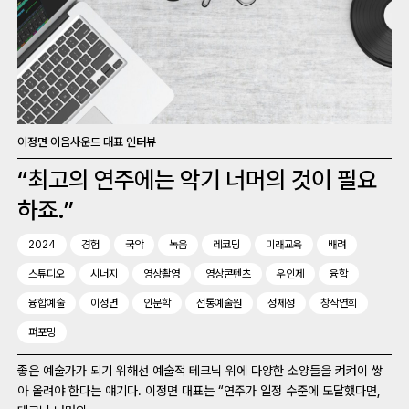
이정면 이음사운드 대표 인터뷰
“최고의 연주에는 악기 너머의 것이 필요
하죠.”
2024
경험
국악
녹음
레코딩
미래교육
배려
스튜디오
시너지
영상촬영
영상콘텐츠
우인제
융합
융합예술
이정면
인문학
전통예술원
정체성
창작연희
퍼포밍
좋은 예술가가 되기 위해선 예술적 테크닉 위에 다양한 소양들을 켜켜이 쌓
아 올려야 한다는 얘기다. 이정면 대표는 “연주가 일정 수준에 도달했다면,