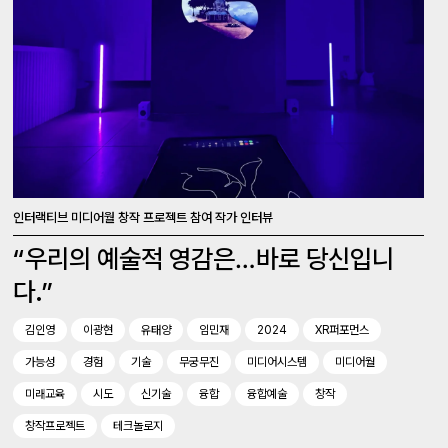
인터랙티브 미디어월 창작 프로젝트 참여 작가 인터뷰
“우리의 예술적 영감은…바로 당신입니
다.”
김인영
이광현
유태양
임민재
2024
XR퍼포먼스
가능성
경험
기술
무궁무진
미디어시스템
미디어월
미래교육
시도
신기술
융합
융합예술
창작
창작프로젝트
테크놀로지