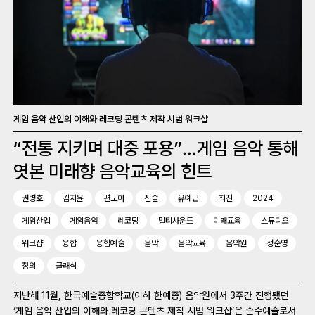
게임 음악 산업의 이해와 레코딩 콘텐츠 제작 시범 워크샵
“전통 지키며 대중 포용”…게임 음악 통해
엿본 미래향 음악교육의 힌트
권병호
김지윤
편도아
진솔
유예근
최진
2024
게임산업
게임음악
레코딩
멀티사운드
미래교육
스튜디오
워크샵
융합
융합예술
음악
음악교육
음악원
정순영
창의
클래식
지난해 11월, 한국예술종합학교(이하 한예종) 음악원에서 3주간 진행됐던
‘게임 음악 산업의 이해와 레코딩 콘텐츠 제작 시범 워크샵’은 순수예술로서