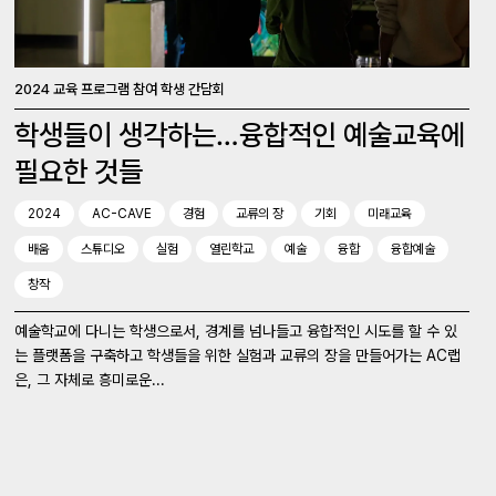
2024 교육 프로그램 참여 학생 간담회
학생들이 생각하는…융합적인 예술교육에
필요한 것들
2024
AC-CAVE
경험
교류의 장
기회
미래교육
배움
스튜디오
실험
열린학교
예술
융합
융합예술
창작
예술학교에 다니는 학생으로서, 경계를 넘나들고 융합적인 시도를 할 수 있
는 플랫폼을 구축하고 학생들을 위한 실험과 교류의 장을 만들어가는 AC랩
은, 그 자체로 흥미로운...