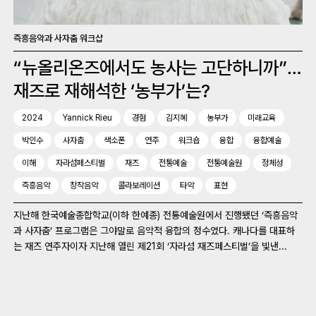
즉흥음악과 사자춤 워크샵
“뉴올리온즈에서도 농사는 고단하니까”…
재즈로 재해석한 ‘농부가’는?
2024
Yannick Rieu
경험
김지혜
농부가
미래교육
박인수
사자춤
색소폰
연주
워크숍
융합
융합예술
이해
자라섬페스티벌
재즈
전통예술
전통예술원
정체성
즉흥음악
창작음악
콜라보레이션
타악
표현
지난해 한국예술종합학교(이하 한예종) 전통예술원에서 진행됐던 ‘즉흥음악
과 사자춤’ 프로그램은 그야말로 음악적 융합의 정수였다. 캐나다를 대표하
는 재즈 연주자이자 지난해 열린 제21회 ‘자라섬 재즈페스티벌’을 빛낸...