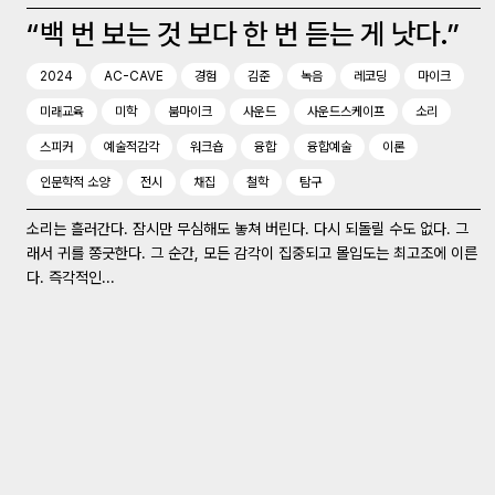
“백 번 보는 것 보다 한 번 듣는 게 낫다.”
2024
AC-CAVE
경험
김준
녹음
레코딩
마이크
미래교육
미학
붐마이크
사운드
사운드스케이프
소리
스피커
예술적감각
워크숍
융합
융합예술
이론
인문학적 소양
전시
채집
철학
탐구
소리는 흘러간다. 잠시만 무심해도 놓쳐 버린다. 다시 되돌릴 수도 없다. 그
래서 귀를 쫑긋한다. 그 순간, 모든 감각이 집중되고 몰입도는 최고조에 이른
다. 즉각적인...