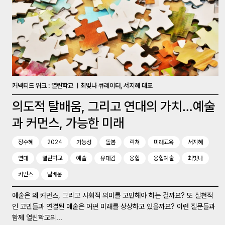
커넥티드 위크 : 열린학교 ㅣ최빛나 큐레이터, 서지혜 대표
의도적 탈배움, 그리고 연대의 가치…예술
과 커먼스, 가능한 미래
장수혜
2024
가능성
돌봄
렉쳐
미래교육
서지혜
연대
열린학교
예술
유대감
융합
융합예술
최빛나
커먼스
탈배움
예술은 왜 커먼스, 그리고 사회적 의미를 고민해야 하는 걸까요? 또 실천적
인 고민들과 연결된 예술은 어떤 미래를 상상하고 있을까요? 이런 질문들과
함께 열린학교의...