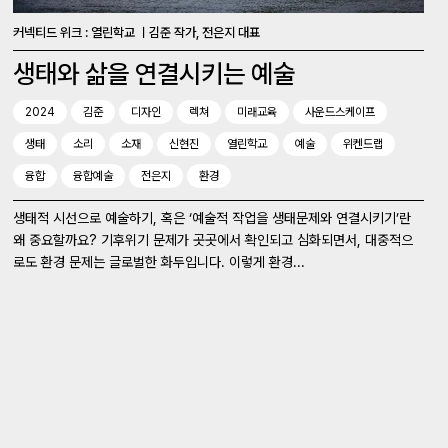
커넥티드 위크 : 열린학교 ㅣ김준 작가, 전은지 대표
생태와 삶을 연결시키는 예술
2024
김준
디자인
렉쳐
미래교육
사운드스케이프
생태
소리
소재
신현진
열린학교
예술
위켄드랩
융합
융합예술
전은지
환경
생태적 시선으로 예술하기, 혹은 ‘예술적 작업을 생태문제와 연결시키기’란
왜 중요할까요? 기후위기 문제가 곳곳에서 확인되고 심화되면서, 대중적으
로도 환경 문제는 글로벌한 화두입니다. 이렇게 환경...