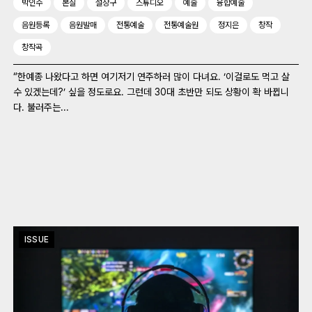
박인수
본질
설장구
스튜디오
예술
융합예술
음원등록
음원발매
전통예술
전통예술원
정지은
창작
창작곡
“한예종 나왔다고 하면 여기저기 연주하러 많이 다녀요. ‘이걸로도 먹고 살
수 있겠는데?’ 싶을 정도로요. 그런데 30대 초반만 되도 상황이 확 바뀝니
다. 불러주는...
ISSUE