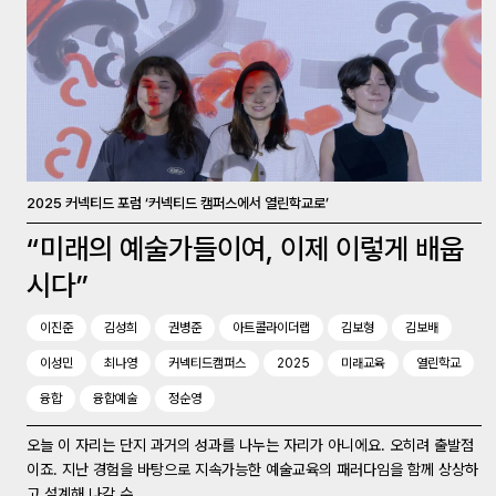
2025 커넥티드 포럼 ‘커넥티드 캠퍼스에서 열린학교로’
“미래의 예술가들이여, 이제 이렇게 배웁
시다”
이진준
김성희
권병준
아트콜라이더랩
김보형
김보배
이성민
최나영
커넥티드캠퍼스
2025
미래교육
열린학교
융합
융합예술
정순영
오늘 이 자리는 단지 과거의 성과를 나누는 자리가 아니에요. 오히려 출발점
이죠. 지난 경험을 바탕으로 지속가능한 예술교육의 패러다임을 함께 상상하
고 설계해 나갈 수...