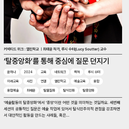
커넥티드 위크 : 열린학교 ㅣ최태윤 작가, 루시 수터(Lucy Soutter) 교수
‘탈중앙화’를 통해 중심에 질문 던지기
윤하나
2024
교육
네트워크
렉쳐
루시 수터
미래교육
사진
연결
열린학교
예술교육
융합
융합예술
최태윤
탈물질화
탈식민화
탈중앙화
‘예술활동의 탈중앙화’에서 ‘중앙’이란 어떤 것을 의미하는 것일까요. 세번째
세션의 공통적인 질문은 예술 작업에 있어서 탈식민주의적 관점을 강조하면
서 대안적인 활동을 만드는 사례들, 혹은...