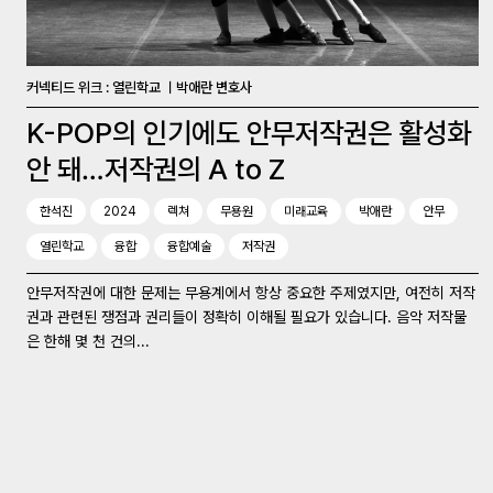
커넥티드 위크 : 열린학교 ㅣ박애란 변호사
K-POP의 인기에도 안무저작권은 활성화
안 돼…저작권의 A to Z
한석진
2024
렉쳐
무용원
미래교육
박애란
안무
열린학교
융합
융합예술
저작권
안무저작권에 대한 문제는 무용계에서 항상 중요한 주제였지만, 여전히 저작
권과 관련된 쟁점과 권리들이 정확히 이해될 필요가 있습니다. 음악 저작물
은 한해 몇 천 건의...