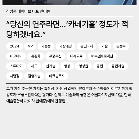
김성욱 네이티브 대표 인터뷰
“당신의 연주라면…‘카네기홀’ 정도가 적
당하겠네요.”
2024
VP
가능성
가상배경
공연티저
기술
김성욱
데모데이
류경화
무궁무진
미래교육
버추얼프로덕션
스튜디오
시도
신기술
영상
영상원
융합
융합예술
차별점
촬영기술
테크놀로지
그가 가장 주목한 가치는 확장성. 가장 상업적인 분야부터 순수예술에 이르기까지 활
용도가 무궁무진하다는 평가다. 실제로 예술과의 궁합은 어떨까? 지난해 가을, 한국
예술종합학교(이하 한예종)에서 진행된...