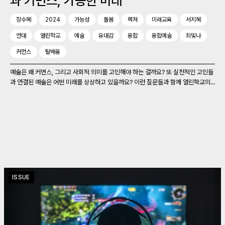
과 커먼스, 가능한 미래
장수혜
2024
가능성
돌봄
렉쳐
미래교육
서지혜
연대
열린학교
예술
유대감
융합
융합예술
최빛나
커먼스
탈배움
예술은 왜 커먼스, 그리고 사회적 의미를 고민해야 하는 걸까요? 또 실천적인 고민들
과 연결된 예술은 어떤 미래를 상상하고 있을까요? 이런 질문들과 함께 열린학교의...
ISSUE