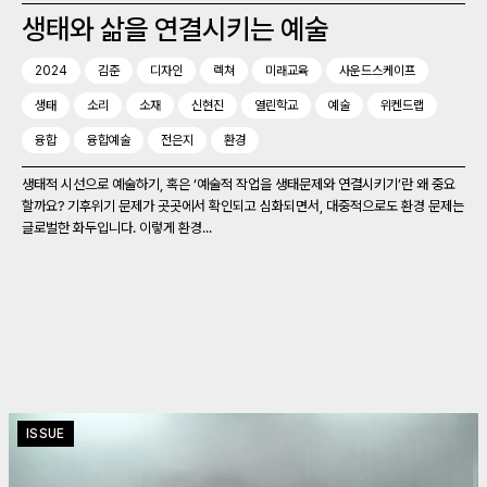
생태와 삶을 연결시키는 예술
2024
김준
디자인
렉쳐
미래교육
사운드스케이프
생태
소리
소재
신현진
열린학교
예술
위켄드랩
융합
융합예술
전은지
환경
생태적 시선으로 예술하기, 혹은 ‘예술적 작업을 생태문제와 연결시키기’란 왜 중요
할까요? 기후위기 문제가 곳곳에서 확인되고 심화되면서, 대중적으로도 환경 문제는
글로벌한 화두입니다. 이렇게 환경...
ISSUE