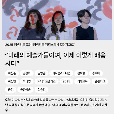
2025 커넥티드 포럼 ‘커넥티드 캠퍼스에서 열린학교로’
“미래의 예술가들이여, 이제 이렇게 배웁
시다”
이진준
김성희
권병준
아트콜라이더랩
김보형
김보배
이성민
최나영
커넥티드캠퍼스
2025
미래교육
열린학교
융합
융합예술
정순영
오늘 이 자리는 단지 과거의 성과를 나누는 자리가 아니에요. 오히려 출발점이죠. 지
난 경험을 바탕으로 지속가능한 예술교육의 패러다임을 함께 상상하고 설계해 나갈
수...