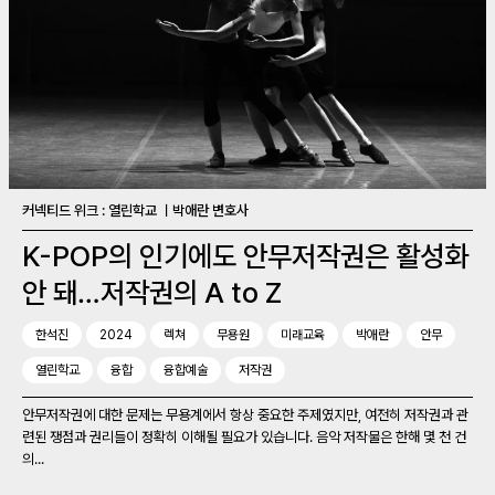
커넥티드 위크 : 열린학교 ㅣ박애란 변호사
K-POP의 인기에도 안무저작권은 활성화
안 돼…저작권의 A to Z
한석진
2024
렉쳐
무용원
미래교육
박애란
안무
열린학교
융합
융합예술
저작권
안무저작권에 대한 문제는 무용계에서 항상 중요한 주제였지만, 여전히 저작권과 관
련된 쟁점과 권리들이 정확히 이해될 필요가 있습니다. 음악 저작물은 한해 몇 천 건
의...