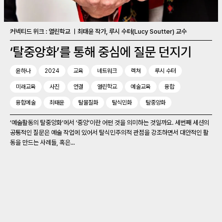
커넥티드 위크 : 열린학교 ㅣ최태윤 작가, 루시 수터(Lucy Soutter) 교수
‘탈중앙화’를 통해 중심에 질문 던지기
윤하나
2024
교육
네트워크
렉쳐
루시 수터
미래교육
사진
연결
열린학교
예술교육
융합
융합예술
최태윤
탈물질화
탈식민화
탈중앙화
‘예술활동의 탈중앙화’에서 ‘중앙’이란 어떤 것을 의미하는 것일까요. 세번째 세션의
공통적인 질문은 예술 작업에 있어서 탈식민주의적 관점을 강조하면서 대안적인 활
동을 만드는 사례들, 혹은...