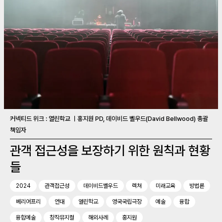
커넥티드 위크 : 열린학교 ㅣ홍지원 PD, 데이비드 벨우드(David Bellwood) 총괄
책임자
관객 접근성을 보장하기 위한 원칙과 현황
들
2024
관객접근성
데이비드벨우드
렉쳐
미래교육
방법론
베리어프리
연대
열린학교
영국국립극장
예술
융합
융합예술
창작뮤지컬
해외사례
홍지원