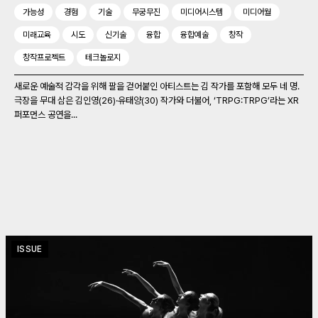
가능성
경험
기술
무궁무진
미디어시스템
미디어월
미래교육
시도
신기술
융합
융합예술
창작
창작프로젝트
테크놀로지
새로운 예술적 감각을 위해 팔을 걷어붙인 아티스트는 김 작가를 포함해 모두 네 명.
극장을 무대 삼은 김인영(26)‧유태양(30) 작가와 더불어, ‘TRPG:TRPG’라는 XR
퍼포먼스 공연을...
ISSUE