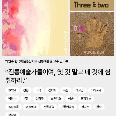
박인수 한국예술종합학교 전통예술원 교수 인터뷰
“전통예술가들이여, 옛 것 말고 네 것에 심
취하라.”
2024
경험
국악
김지혜
녹음
레코딩
미래교육
박인수
본질
설장구
스튜디오
예술
융합예술
음원등록
음원발매
전통예술
전통예술원
정지은
창작
창작곡