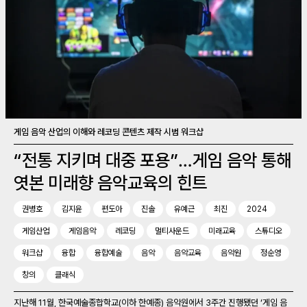
게임 음악 산업의 이해와 레코딩 콘텐츠 제작 시범 워크샵
“전통 지키며 대중 포용”…게임 음악 통해
엿본 미래향 음악교육의 힌트
권병호
김지윤
편도아
진솔
유예근
최진
2024
게임산업
게임음악
레코딩
멀티사운드
미래교육
스튜디오
워크샵
융합
융합예술
음악
음악교육
음악원
정순영
창의
클래식
지난해 11월, 한국예술종합학교(이하 한예종) 음악원에서 3주간 진행됐던 ‘게임 음