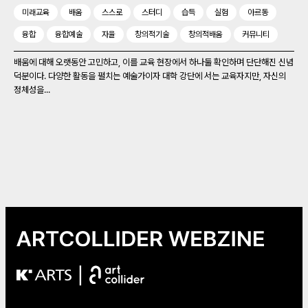
미래교육
배움
스스로
스터디
습득
실험
아르동
융합
융합예술
자율
창의적기술
창의적배움
커뮤니티
배움에 대해 오랫동안 고민하고, 이를 교육 현장에서 하나둘 확인하며 단단해진 신념
덕분이다. 다양한 활동을 펼치는 예술가이자 대학 강단에 서는 교육자지만, 자신의
정체성을...
|