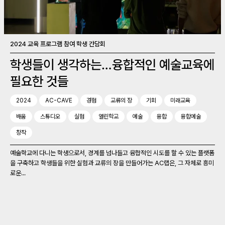
2024 교육 프로그램 참여 학생 간담회
학생들이 생각하는…융합적인 예술교육에
필요한 것들
2024
AC-CAVE
경험
교류의 장
기회
미래교육
배움
스튜디오
실험
열린학교
예술
융합
융합예술
창작
예술학교에 다니는 학생으로서, 경계를 넘나들고 융합적인 시도를 할 수 있는 플랫폼
을 구축하고 학생들을 위한 실험과 교류의 장을 만들어가는 AC랩은, 그 자체로 흥미
로운...