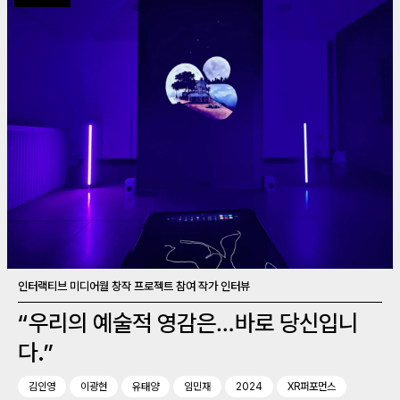
인터랙티브 미디어월 창작 프로젝트 참여 작가 인터뷰
“우리의 예술적 영감은…바로 당신입니
다.”
김인영
이광현
유태양
임민재
2024
XR퍼포먼스