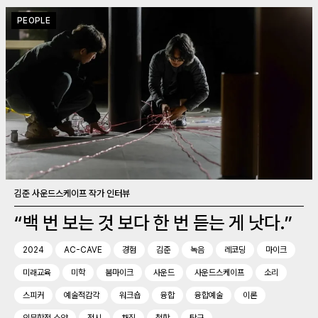
PEOPLE
김준 사운드스케이프 작가 인터뷰
“백 번 보는 것 보다 한 번 듣는 게 낫다.”
2024
AC-CAVE
경험
김준
녹음
레코딩
마이크
미래교육
미학
붐마이크
사운드
사운드스케이프
소리
스피커
예술적감각
워크숍
융합
융합예술
이론