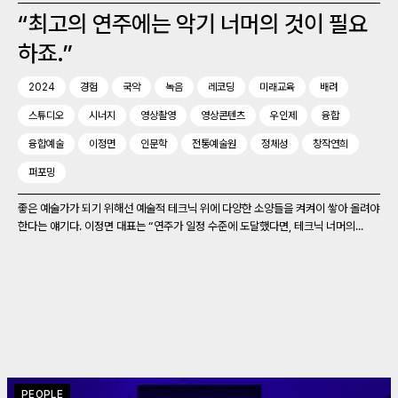
“최고의 연주에는 악기 너머의 것이 필요
하죠.”
2024
경험
국악
녹음
레코딩
미래교육
배려
스튜디오
시너지
영상촬영
영상콘텐츠
우인제
융합
융합예술
이정면
인문학
전통예술원
정체성
창작연희
퍼포밍
좋은 예술가가 되기 위해선 예술적 테크닉 위에 다양한 소양들을 켜켜이 쌓아 올려야
한다는 얘기다. 이정면 대표는 “연주가 일정 수준에 도달했다면, 테크닉 너머의...
PEOPLE