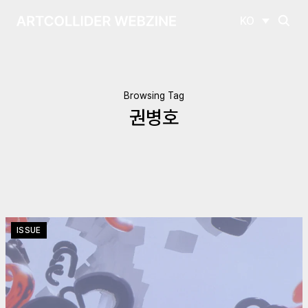
KO
Browsing Tag
권병호
ISSUE