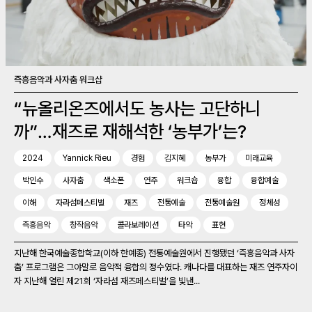
즉흥음악과 사자춤 워크샵
“뉴올리온즈에서도 농사는 고단하니
까”…재즈로 재해석한 ‘농부가’는?
2024
Yannick Rieu
경험
김지혜
농부가
미래교육
박인수
사자춤
색소폰
연주
워크숍
융합
융합예술
이해
자라섬페스티벌
재즈
전통예술
전통예술원
정체성
즉흥음악
창작음악
콜라보레이션
타악
표현
지난해 한국예술종합학교(이하 한예종) 전통예술원에서 진행됐던 ‘즉흥음악과 사자
춤’ 프로그램은 그야말로 음악적 융합의 정수였다. 캐나다를 대표하는 재즈 연주자이
자 지난해 열린 제21회 ‘자라섬 재즈페스티벌’을 빛낸...