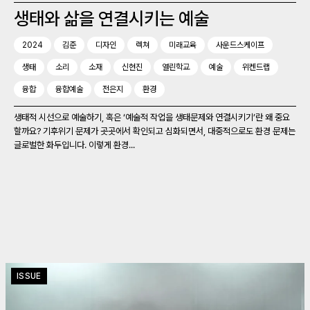
생태와 삶을 연결시키는 예술
2024
김준
디자인
렉쳐
미래교육
사운드스케이프
생태
소리
소재
신현진
열린학교
예술
위켄드랩
융합
융합예술
전은지
환경
생태적 시선으로 예술하기, 혹은 ‘예술적 작업을 생태문제와 연결시키기’란 왜 중요
할까요? 기후위기 문제가 곳곳에서 확인되고 심화되면서, 대중적으로도 환경 문제는
글로벌한 화두입니다. 이렇게 환경...
ISSUE