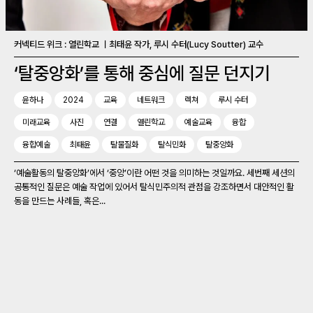
커넥티드 위크 : 열린학교 ㅣ최태윤 작가, 루시 수터(Lucy Soutter) 교수
‘탈중앙화’를 통해 중심에 질문 던지기
윤하나
2024
교육
네트워크
렉쳐
루시 수터
미래교육
사진
연결
열린학교
예술교육
융합
융합예술
최태윤
탈물질화
탈식민화
탈중앙화
‘예술활동의 탈중앙화’에서 ‘중앙’이란 어떤 것을 의미하는 것일까요. 세번째 세션의
공통적인 질문은 예술 작업에 있어서 탈식민주의적 관점을 강조하면서 대안적인 활
동을 만드는 사례들, 혹은...