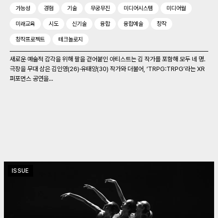
가능성
경험
기술
무궁무진
미디어시스템
미디어월
미래교육
시도
신기술
융합
융합예술
창작
창작프로젝트
테크놀로지
새로운 예술적 감각을 위해 팔을 걷어붙인 아티스트는 김 작가를 포함해 모두 네 명.
극장을 무대 삼은 김인영(26)‧유태양(30) 작가와 더불어, ‘TRPG:TRPG’라는 XR
퍼포먼스 공연을...
ISSUE