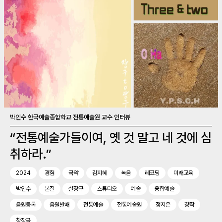
박인수 한국예술종합학교 전통예술원 교수 인터뷰
“전통예술가들이여, 옛 것 말고 네 것에 심
취하라.”
2024
경험
국악
김지혜
녹음
레코딩
미래교육
박인수
본질
설장구
스튜디오
예술
융합예술
음원등록
음원발매
전통예술
전통예술원
정지은
창작
창작곡