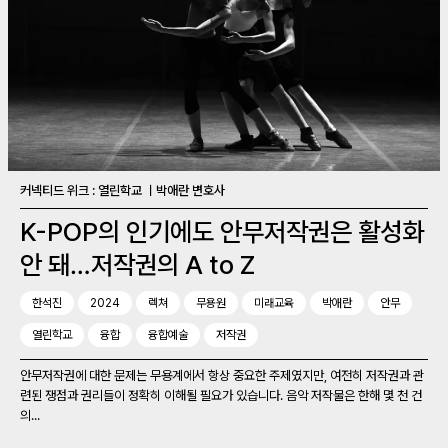
커넥티드 위크 : 열린학교 ㅣ박애란 변호사
K-POP의 인기에도 안무저작권은 활성화
안 돼…저작권의 A to Z
한석진
2024
렉쳐
무용원
미래교육
박애란
안무
열린학교
융합
융합예술
저작권
안무저작권에 대한 문제는 무용계에서 항상 중요한 주제였지만, 여전히 저작권과 관
련된 쟁점과 권리들이 정확히 이해될 필요가 있습니다. 음악 저작물은 한해 몇 천 건
의...