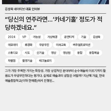
김성욱 네이티브 대표 인터뷰
“당신의 연주라면…‘카네기홀’ 정도가 적
당하겠네요.”
2024
VP
가능성
가상배경
공연티저
기술
김성욱
데모데이
류경화
무궁무진
미래교육
버추얼프로덕션
스튜디오
시도
신기술
영상
영상원
융합
융합예술
차별점
촬영기술
테크놀로지
그가 가장 주목한 가치는 확장성. 가장 상업적인 분야부터 순수예술에 이르기까지 활
용도가 무궁무진하다는 평가다. 실제로 예술과의 궁합은 어떨까? 지난해 가을, 한국
예술종합학교(이하 한예종)에서 진행된...