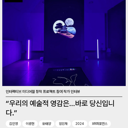
인터랙티브 미디어월 창작 프로젝트 참여 작가 인터뷰
“우리의 예술적 영감은…바로 당신입니
다.”
김인영
이광현
유태양
임민재
2024
XR퍼포먼스