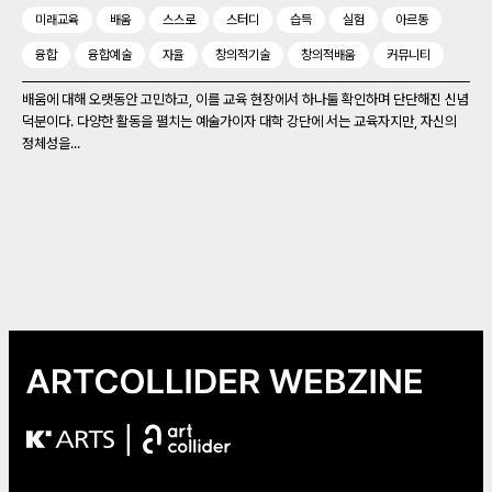
미래교육
배움
스스로
스터디
습득
실험
아르동
융합
융합예술
자율
창의적기술
창의적배움
커뮤니티
배움에 대해 오랫동안 고민하고, 이를 교육 현장에서 하나둘 확인하며 단단해진 신념
덕분이다. 다양한 활동을 펼치는 예술가이자 대학 강단에 서는 교육자지만, 자신의
정체성을...
|