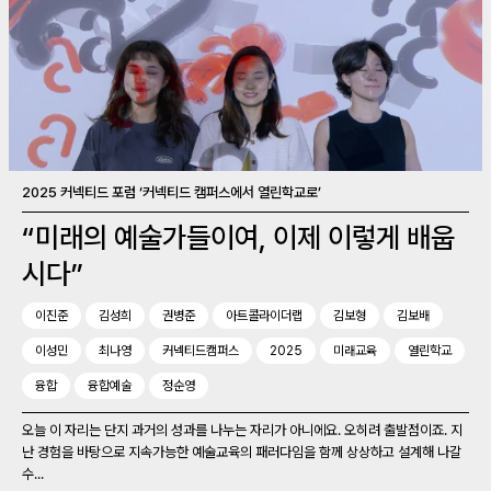
2025 커넥티드 포럼 ‘커넥티드 캠퍼스에서 열린학교로’
“미래의 예술가들이여, 이제 이렇게 배웁
시다”
이진준
김성희
권병준
아트콜라이더랩
김보형
김보배
이성민
최나영
커넥티드캠퍼스
2025
미래교육
열린학교
융합
융합예술
정순영
오늘 이 자리는 단지 과거의 성과를 나누는 자리가 아니에요. 오히려 출발점이죠. 지
난 경험을 바탕으로 지속가능한 예술교육의 패러다임을 함께 상상하고 설계해 나갈
수...