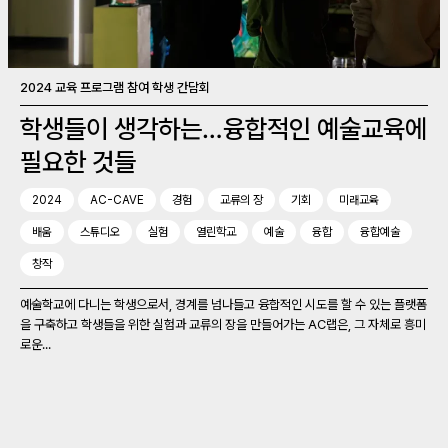
2024 교육 프로그램 참여 학생 간담회
학생들이 생각하는…융합적인 예술교육에
필요한 것들
2024
AC-CAVE
경험
교류의 장
기회
미래교육
배움
스튜디오
실험
열린학교
예술
융합
융합예술
창작
예술학교에 다니는 학생으로서, 경계를 넘나들고 융합적인 시도를 할 수 있는 플랫폼
을 구축하고 학생들을 위한 실험과 교류의 장을 만들어가는 AC랩은, 그 자체로 흥미
로운...