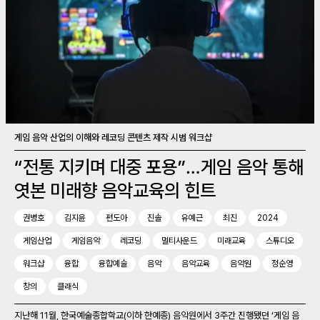
게임 음악 산업의 이해와 레코딩 콘텐츠 제작 시범 워크샵
“전통 지키며 대중 포용”…게임 음악 통해
엿본 미래향 음악교육의 힌트
권병호
김지윤
편도아
진솔
유예근
최진
2024
게임산업
게임음악
레코딩
멀티사운드
미래교육
스튜디오
워크샵
융합
융합예술
음악
음악교육
음악원
정순영
창의
클래식
지난해 11월, 한국예술종합학교(이하 한예종) 음악원에서 3주간 진행됐던 ‘게임 음