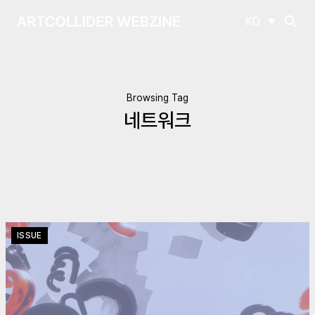
KO
Browsing Tag
네트워크
ISSUE