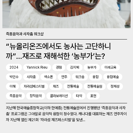
즉흥음악과 사자춤 워크샵
“뉴올리온즈에서도 농사는 고단하니
까”…재즈로 재해석한 ‘농부가’는?
2024
Yannick Rieu
경험
김지혜
농부가
미래교육
박인수
사자춤
색소폰
연주
워크숍
융합
융합예술
이해
자라섬페스티벌
재즈
전통예술
전통예술원
정체성
즉흥음악
창작음악
콜라보레이션
타악
표현
지난해 한국예술종합학교(이하 한예종) 전통예술원에서 진행됐던 ‘즉흥음악과 사자
춤’ 프로그램은 그야말로 음악적 융합의 정수였다. 캐나다를 대표하는 재즈 연주자이
자 지난해 열린 제21회 ‘자라섬 재즈페스티벌’을 빛낸...