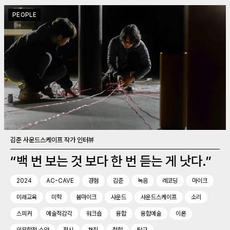
PEOPLE
김준 사운드스케이프 작가 인터뷰
“백 번 보는 것 보다 한 번 듣는 게 낫다.”
2024
AC-CAVE
경험
김준
녹음
레코딩
마이크
미래교육
미학
붐마이크
사운드
사운드스케이프
소리
스피커
예술적감각
워크숍
융합
융합예술
이론