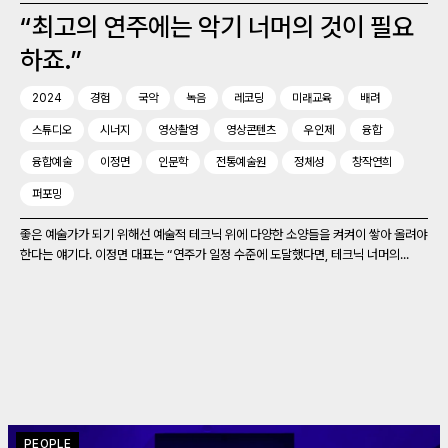
“최고의 연주에는 악기 너머의 것이 필요
하죠.”
2024
경험
국악
녹음
레코딩
미래교육
배려
스튜디오
시너지
영상촬영
영상콘텐츠
우인제
융합
융합예술
이정면
인문학
전통예술원
정체성
창작연희
퍼포밍
좋은 예술가가 되기 위해선 예술적 테크닉 위에 다양한 소양들을 켜켜이 쌓아 올려야
한다는 얘기다. 이정면 대표는 “연주가 일정 수준에 도달했다면, 테크닉 너머의...
PEOPLE