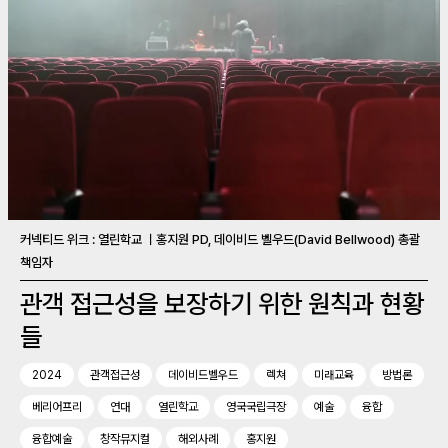
커넥티드 위크 : 열린학교 ㅣ홍지원 PD, 데이비드 벨우드(David Bellwood) 총괄
책임자
관객 접근성을 보장하기 위한 원칙과 현황
들
2024
관객접근성
데이비드벨우드
렉쳐
미래교육
방법론
베리어프리
연대
열린학교
영국국립극장
예술
융합
융합예술
창작뮤지컬
해외사례
홍지원