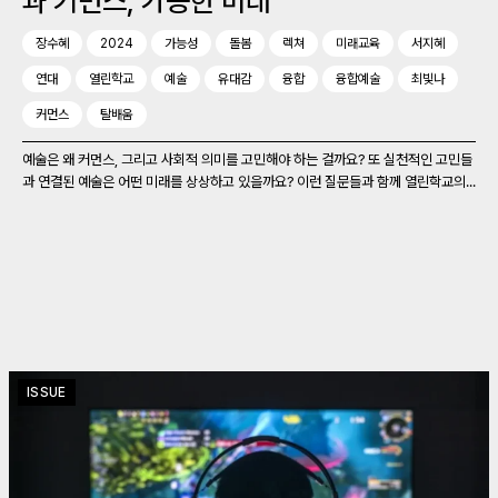
과 커먼스, 가능한 미래
장수혜
2024
가능성
돌봄
렉쳐
미래교육
서지혜
연대
열린학교
예술
유대감
융합
융합예술
최빛나
커먼스
탈배움
예술은 왜 커먼스, 그리고 사회적 의미를 고민해야 하는 걸까요? 또 실천적인 고민들
과 연결된 예술은 어떤 미래를 상상하고 있을까요? 이런 질문들과 함께 열린학교의...
ISSUE