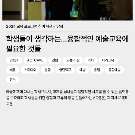
2024 교육 프로그램 참여 학생 간담회
학생들이 생각하는…융합적인 예술교육에
필요한 것들
2024
AC-CAVE
경험
교류의 장
기회
미래교육
배움
스튜디오
실험
열린학교
예술
융합
융합예술
창작
예술학교에 다니는 학생으로서, 경계를 넘나들고 융합적인 시도를 할 수 있는 플랫폼
을 구축하고 학생들을 위한 실험과 교류의 장을 만들어가는 AC랩은, 그 자체로 흥미
로운...