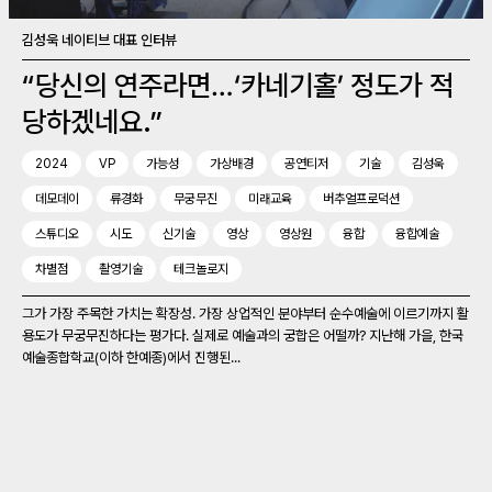
김성욱 네이티브 대표 인터뷰
“당신의 연주라면…‘카네기홀’ 정도가 적
당하겠네요.”
2024
VP
가능성
가상배경
공연티저
기술
김성욱
데모데이
류경화
무궁무진
미래교육
버추얼프로덕션
스튜디오
시도
신기술
영상
영상원
융합
융합예술
차별점
촬영기술
테크놀로지
그가 가장 주목한 가치는 확장성. 가장 상업적인 분야부터 순수예술에 이르기까지 활
용도가 무궁무진하다는 평가다. 실제로 예술과의 궁합은 어떨까? 지난해 가을, 한국
예술종합학교(이하 한예종)에서 진행된...