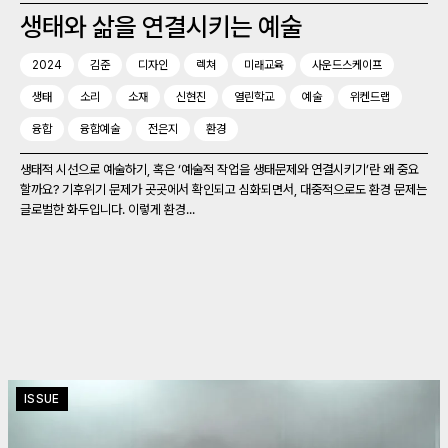
생태와 삶을 연결시키는 예술
2024
김준
디자인
렉쳐
미래교육
사운드스케이프
생태
소리
소재
신현진
열린학교
예술
위켄드랩
융합
융합예술
전은지
환경
생태적 시선으로 예술하기, 혹은 ‘예술적 작업을 생태문제와 연결시키기’란 왜 중요
할까요? 기후위기 문제가 곳곳에서 확인되고 심화되면서, 대중적으로도 환경 문제는
글로벌한 화두입니다. 이렇게 환경...
ISSUE