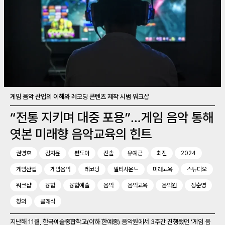
게임 음악 산업의 이해와 레코딩 콘텐츠 제작 시범 워크샵
“전통 지키며 대중 포용”…게임 음악 통해
엿본 미래향 음악교육의 힌트
권병호
김지윤
편도아
진솔
유예근
최진
2024
게임산업
게임음악
레코딩
멀티사운드
미래교육
스튜디오
워크샵
융합
융합예술
음악
음악교육
음악원
정순영
창의
클래식
지난해 11월, 한국예술종합학교(이하 한예종) 음악원에서 3주간 진행됐던 ‘게임 음