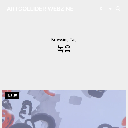
KO
Browsing Tag
녹음
ISSUE