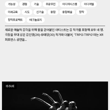
가능성
경험
기술
무궁무진
미디어시스템
미디어월
미래교육
시도
신기술
융합
융합예술
창작
창작프로젝트
테크놀로지
새로운 예술적 감각을 위해 팔을 걷어붙인 아티스트는 김 작가를 포함해 모두 네 명.
극장을 무대 삼은 김인영(26)‧유태양(30) 작가와 더불어, ‘TRPG:TRPG’라는 XR
퍼포먼스 공연을...
ISSUE