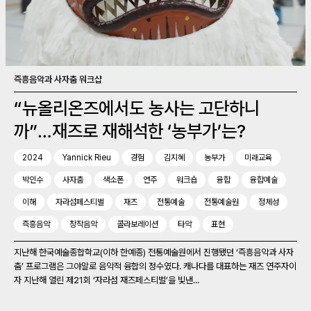
즉흥음악과 사자춤 워크샵
“뉴올리온즈에서도 농사는 고단하니
까”…재즈로 재해석한 ‘농부가’는?
2024
Yannick Rieu
경험
김지혜
농부가
미래교육
박인수
사자춤
색소폰
연주
워크숍
융합
융합예술
이해
자라섬페스티벌
재즈
전통예술
전통예술원
정체성
즉흥음악
창작음악
콜라보레이션
타악
표현
지난해 한국예술종합학교(이하 한예종) 전통예술원에서 진행됐던 ‘즉흥음악과 사자
춤’ 프로그램은 그야말로 음악적 융합의 정수였다. 캐나다를 대표하는 재즈 연주자이
자 지난해 열린 제21회 ‘자라섬 재즈페스티벌’을 빛낸...