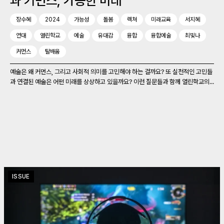
과 커먼스, 가능한 미래
장수혜
2024
가능성
돌봄
렉쳐
미래교육
서지혜
연대
열린학교
예술
유대감
융합
융합예술
최빛나
커먼스
탈배움
예술은 왜 커먼스, 그리고 사회적 의미를 고민해야 하는 걸까요? 또 실천적인 고민들
과 연결된 예술은 어떤 미래를 상상하고 있을까요? 이런 질문들과 함께 열린학교의...
ISSUE