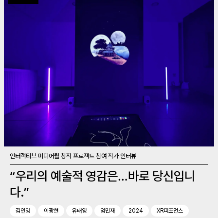
인터랙티브 미디어월 창작 프로젝트 참여 작가 인터뷰
“우리의 예술적 영감은…바로 당신입니
다.”
김인영
이광현
유태양
임민재
2024
XR퍼포먼스