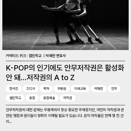
커넥티드 위크 : 열린학교 ㅣ박애란 변호사
K-POP의 인기에도 안무저작권은 활성화
안 돼…저작권의 A to Z
한석진
2024
렉쳐
무용원
미래교육
박애란
안무
열린학교
융합
융합예술
저작권
안무저작권에 대한 문제는 무용계에서 항상 중요한 주제였지만, 여전히 저작권과 관
련된 쟁점과 권리들이 정확히 이해될 필요가 있습니다. 음악 저작물은 한해 몇 천 건
의...