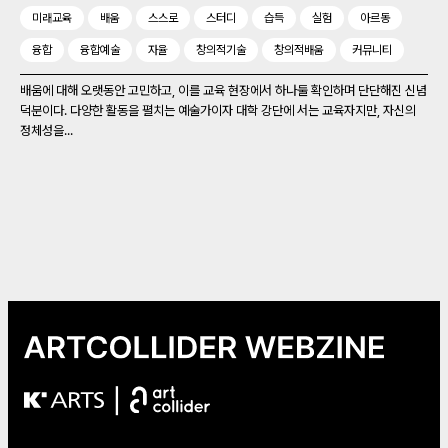
미래교육
배움
스스로
스터디
습득
실험
아르동
융합
융합예술
자율
창의적기술
창의적배움
커뮤니티
배움에 대해 오랫동안 고민하고, 이를 교육 현장에서 하나둘 확인하며 단단해진 신념
덕분이다. 다양한 활동을 펼치는 예술가이자 대학 강단에 서는 교육자지만, 자신의
정체성을...
|