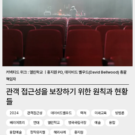
커넥티드 위크 : 열린학교 ㅣ홍지원 PD, 데이비드 벨우드(David Bellwood) 총괄
책임자
관객 접근성을 보장하기 위한 원칙과 현황
들
2024
관객접근성
데이비드벨우드
렉쳐
미래교육
방법론
베리어프리
연대
열린학교
영국국립극장
예술
융합
융합예술
창작뮤지컬
해외사례
홍지원