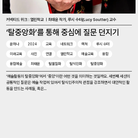
커넥티드 위크 : 열린학교 ㅣ최태윤 작가, 루시 수터(Lucy Soutter) 교수
‘탈중앙화’를 통해 중심에 질문 던지기
윤하나
2024
교육
네트워크
렉쳐
루시 수터
미래교육
사진
연결
열린학교
예술교육
융합
융합예술
최태윤
탈물질화
탈식민화
탈중앙화
‘예술활동의 탈중앙화’에서 ‘중앙’이란 어떤 것을 의미하는 것일까요. 세번째 세션의
공통적인 질문은 예술 작업에 있어서 탈식민주의적 관점을 강조하면서 대안적인 활
동을 만드는 사례들, 혹은...