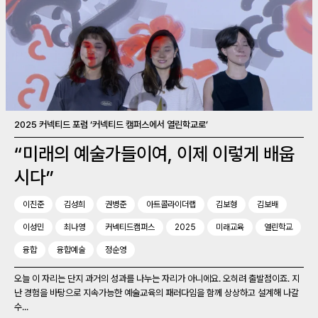
2025 커넥티드 포럼 ‘커넥티드 캠퍼스에서 열린학교로’
“미래의 예술가들이여, 이제 이렇게 배웁
시다”
이진준
김성희
권병준
아트콜라이더랩
김보형
김보배
이성민
최나영
커넥티드캠퍼스
2025
미래교육
열린학교
융합
융합예술
정순영
오늘 이 자리는 단지 과거의 성과를 나누는 자리가 아니에요. 오히려 출발점이죠. 지
난 경험을 바탕으로 지속가능한 예술교육의 패러다임을 함께 상상하고 설계해 나갈
수...