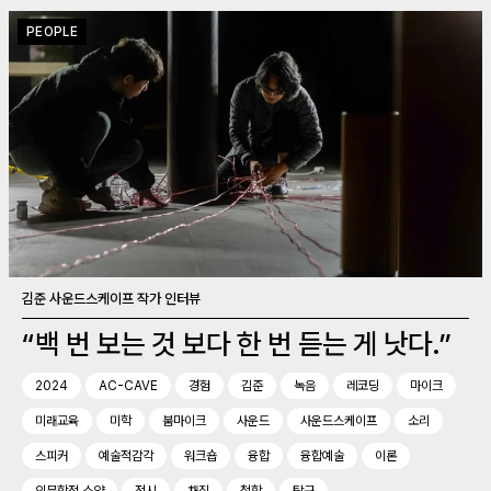
PEOPLE
김준 사운드스케이프 작가 인터뷰
“백 번 보는 것 보다 한 번 듣는 게 낫다.”
2024
AC-CAVE
경험
김준
녹음
레코딩
마이크
미래교육
미학
붐마이크
사운드
사운드스케이프
소리
스피커
예술적감각
워크숍
융합
융합예술
이론