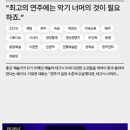
“최고의 연주에는 악기 너머의 것이 필요
하죠.”
2024
경험
국악
녹음
레코딩
미래교육
배려
스튜디오
시너지
영상촬영
영상콘텐츠
우인제
융합
융합예술
이정면
인문학
전통예술원
정체성
창작연희
퍼포밍
좋은 예술가가 되기 위해선 예술적 테크닉 위에 다양한 소양들을 켜켜이 쌓아 올려야
한다는 얘기다. 이정면 대표는 “연주가 일정 수준에 도달했다면, 테크닉 너머의...
PEOPLE