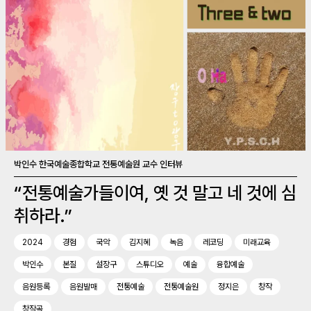
박인수 한국예술종합학교 전통예술원 교수 인터뷰
“전통예술가들이여, 옛 것 말고 네 것에 심
취하라.”
2024
경험
국악
김지혜
녹음
레코딩
미래교육
박인수
본질
설장구
스튜디오
예술
융합예술
음원등록
음원발매
전통예술
전통예술원
정지은
창작
창작곡