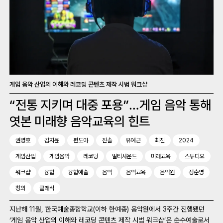
게임 음악 산업의 이해와 레코딩 콘텐츠 제작 시범 워크샵
“전통 지키며 대중 포용”…게임 음악 통해
엿본 미래향 음악교육의 힌트
권병호
김지윤
편도아
진솔
유예근
최진
2024
게임산업
게임음악
레코딩
멀티사운드
미래교육
스튜디오
워크샵
융합
융합예술
음악
음악교육
음악원
정순영
창의
클래식
지난해 11월, 한국예술종합학교(이하 한예종) 음악원에서 3주간 진행됐던
‘게임 음악 산업의 이해와 레코딩 콘텐츠 제작 시범 워크샵’은 순수예술로서