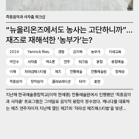
즉흥음악과 사자춤 워크샵
“뉴올리온즈에서도 농사는 고단하니까”…
재즈로 재해석한 ‘농부가’는?
2024
Yannick Rieu
경험
김지혜
농부가
미래교육
박인수
사자춤
색소폰
연주
워크숍
융합
융합예술
이해
자라섬페스티벌
재즈
전통예술
전통예술원
정체성
즉흥음악
창작음악
콜라보레이션
타악
표현
지난해 한국예술종합학교(이하 한예종) 전통예술원에서 진행됐던 ‘즉흥음악
과 사자춤’ 프로그램은 그야말로 음악적 융합의 정수였다. 캐나다를 대표하
는 재즈 연주자이자 지난해 열린 제21회 ‘자라섬 재즈페스티벌’을 빛낸...