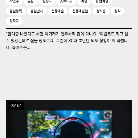
박인수
본질
설장구
스튜디오
예술
융합예술
음원등록
음원발매
전통예술
전통예술원
정지은
창작
창작곡
“한예종 나왔다고 하면 여기저기 연주하러 많이 다녀요. ‘이걸로도 먹고 살
수 있겠는데?’ 싶을 정도로요. 그런데 30대 초반만 되도 상황이 확 바뀝니
다. 불러주는...
ISSUE