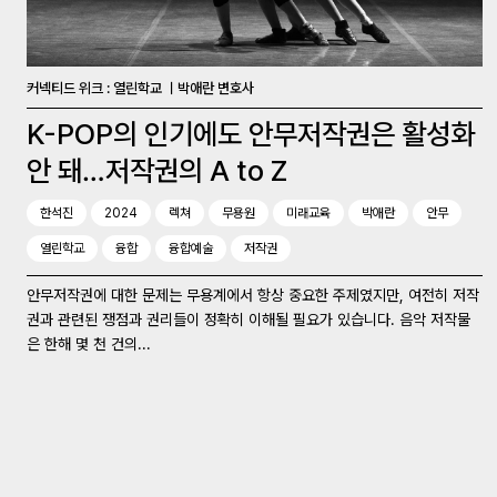
커넥티드 위크 : 열린학교 ㅣ박애란 변호사
K-POP의 인기에도 안무저작권은 활성화
안 돼…저작권의 A to Z
한석진
2024
렉쳐
무용원
미래교육
박애란
안무
열린학교
융합
융합예술
저작권
안무저작권에 대한 문제는 무용계에서 항상 중요한 주제였지만, 여전히 저작
권과 관련된 쟁점과 권리들이 정확히 이해될 필요가 있습니다. 음악 저작물
은 한해 몇 천 건의...