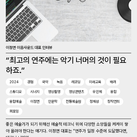
이정면 이음사운드 대표 인터뷰
“최고의 연주에는 악기 너머의 것이 필요
하죠.”
2024
경험
국악
녹음
레코딩
미래교육
배려
스튜디오
시너지
영상촬영
영상콘텐츠
우인제
융합
융합예술
이정면
인문학
전통예술원
정체성
창작연희
퍼포밍
좋은 예술가가 되기 위해선 예술적 테크닉 위에 다양한 소양들을 켜켜이 쌓
아 올려야 한다는 얘기다. 이정면 대표는 “연주가 일정 수준에 도달했다면,