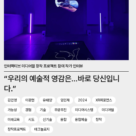
인터랙티브 미디어월 창작 프로젝트 참여 작가 인터뷰
“우리의 예술적 영감은…바로 당신입니
다.”
김인영
이광현
유태양
임민재
2024
XR퍼포먼스
가능성
경험
기술
무궁무진
미디어시스템
미디어월
미래교육
시도
신기술
융합
융합예술
창작
창작프로젝트
테크놀로지