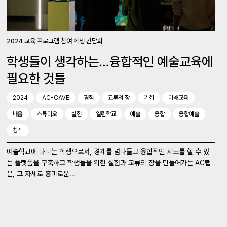
2024 교육 프로그램 참여 학생 간담회
학생들이 생각하는…융합적인 예술교육에
필요한 것들
2024
AC-CAVE
경험
교류의 장
기회
미래교육
배움
스튜디오
실험
열린학교
예술
융합
융합예술
창작
예술학교에 다니는 학생으로서, 경계를 넘나들고 융합적인 시도를 할 수 있
는 플랫폼을 구축하고 학생들을 위한 실험과 교류의 장을 만들어가는 AC랩
은, 그 자체로 흥미로운...