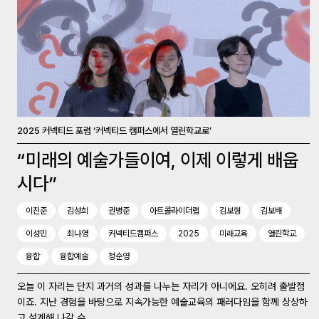
2025 커넥티드 포럼 ‘커넥티드 캠퍼스에서 열린학교로’
“미래의 예술가들이여, 이제 이렇게 배웁
시다”
이진준
김성희
권병준
아트콜라이더랩
김보형
김보배
이성민
최나영
커넥티드캠퍼스
2025
미래교육
열린학교
융합
융합예술
정순영
오늘 이 자리는 단지 과거의 성과를 나누는 자리가 아니에요. 오히려 출발점
이죠. 지난 경험을 바탕으로 지속가능한 예술교육의 패러다임을 함께 상상하
고 설계해 나갈 수...