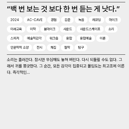
“백 번 보는 것 보다 한 번 듣는 게 낫다.”
2024
AC-CAVE
경험
김준
녹음
레코딩
마이크
미래교육
미학
붐마이크
사운드
사운드스케이프
소리
스피커
예술적감각
워크숍
융합
융합예술
이론
인문학적 소양
전시
채집
철학
탐구
소리는 흘러간다. 잠시만 무심해도 놓쳐 버린다. 다시 되돌릴 수도 없다. 그
래서 귀를 쫑긋한다. 그 순간, 모든 감각이 집중되고 몰입도는 최고조에 이른
다. 즉각적인...