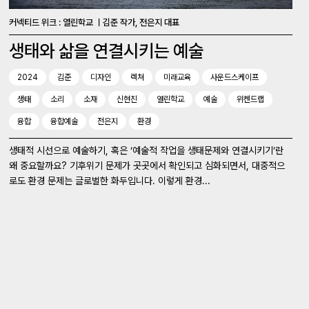
커넥티드 위크 : 열린학교 ㅣ김준 작가, 전은지 대표
생태와 삶을 연결시키는 예술
2024
김준
디자인
렉쳐
미래교육
사운드스케이프
생태
소리
소재
신현진
열린학교
예술
위켄드랩
융합
융합예술
전은지
환경
생태적 시선으로 예술하기, 혹은 ‘예술적 작업을 생태문제와 연결시키기’란
왜 중요할까요? 기후위기 문제가 곳곳에서 확인되고 심화되면서, 대중적으
로도 환경 문제는 글로벌한 화두입니다. 이렇게 환경...