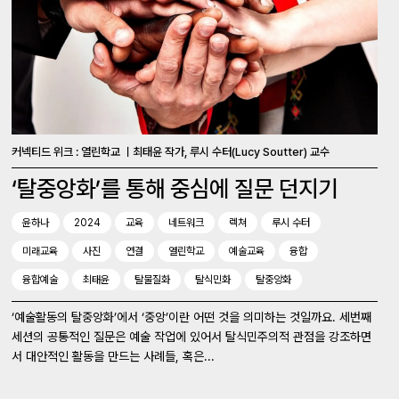
커넥티드 위크 : 열린학교 ㅣ최태윤 작가, 루시 수터(Lucy Soutter) 교수
‘탈중앙화’를 통해 중심에 질문 던지기
윤하나
2024
교육
네트워크
렉쳐
루시 수터
미래교육
사진
연결
열린학교
예술교육
융합
융합예술
최태윤
탈물질화
탈식민화
탈중앙화
‘예술활동의 탈중앙화’에서 ‘중앙’이란 어떤 것을 의미하는 것일까요. 세번째
세션의 공통적인 질문은 예술 작업에 있어서 탈식민주의적 관점을 강조하면
서 대안적인 활동을 만드는 사례들, 혹은...