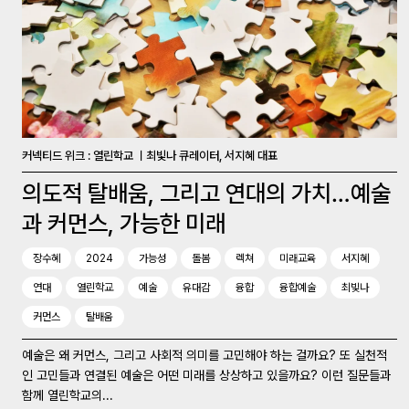
커넥티드 위크 : 열린학교 ㅣ최빛나 큐레이터, 서지혜 대표
의도적 탈배움, 그리고 연대의 가치…예술
과 커먼스, 가능한 미래
장수혜
2024
가능성
돌봄
렉쳐
미래교육
서지혜
연대
열린학교
예술
유대감
융합
융합예술
최빛나
커먼스
탈배움
예술은 왜 커먼스, 그리고 사회적 의미를 고민해야 하는 걸까요? 또 실천적
인 고민들과 연결된 예술은 어떤 미래를 상상하고 있을까요? 이런 질문들과
함께 열린학교의...