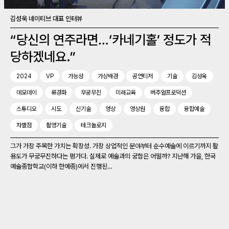
김성욱 네이티브 대표 인터뷰
“당신의 연주라면…‘카네기홀’ 정도가 적
당하겠네요.”
2024
VP
가능성
가상배경
공연티저
기술
김성욱
데모데이
류경화
무궁무진
미래교육
버추얼프로덕션
스튜디오
시도
신기술
영상
영상원
융합
융합예술
차별점
촬영기술
테크놀로지
그가 가장 주목한 가치는 확장성. 가장 상업적인 분야부터 순수예술에 이르기까지 활
용도가 무궁무진하다는 평가다. 실제로 예술과의 궁합은 어떨까? 지난해 가을, 한국
예술종합학교(이하 한예종)에서 진행된...