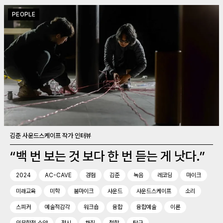
PEOPLE
김준 사운드스케이프 작가 인터뷰
“백 번 보는 것 보다 한 번 듣는 게 낫다.”
2024
AC-CAVE
경험
김준
녹음
레코딩
마이크
미래교육
미학
붐마이크
사운드
사운드스케이프
소리
스피커
예술적감각
워크숍
융합
융합예술
이론