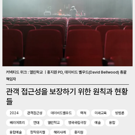
커넥티드 위크 : 열린학교 ㅣ홍지원 PD, 데이비드 벨우드(David Bellwood) 총괄
책임자
관객 접근성을 보장하기 위한 원칙과 현황
들
2024
관객접근성
데이비드벨우드
렉쳐
미래교육
방법론
베리어프리
연대
열린학교
영국국립극장
예술
융합
융합예술
창작뮤지컬
해외사례
홍지원