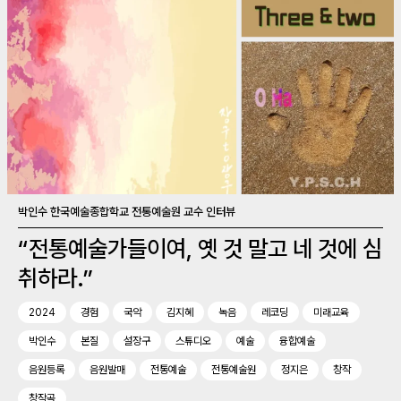
박인수 한국예술종합학교 전통예술원 교수 인터뷰
“전통예술가들이여, 옛 것 말고 네 것에 심
취하라.”
2024
경험
국악
김지혜
녹음
레코딩
미래교육
박인수
본질
설장구
스튜디오
예술
융합예술
음원등록
음원발매
전통예술
전통예술원
정지은
창작
창작곡