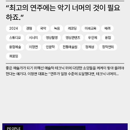
“최고의 연주에는 악기 너머의 것이 필요
하죠.”
2024
경험
국악
녹음
레코딩
미래교육
배려
스튜디오
시너지
영상촬영
영상콘텐츠
우인제
융합
융합예술
이정면
인문학
전통예술원
정체성
창작연희
퍼포밍
좋은 예술가가 되기 위해선 예술적 테크닉 위에 다양한 소양들을 켜켜이 쌓아 올려야
한다는 얘기다. 이정면 대표는 “연주가 일정 수준에 도달했다면, 테크닉 너머의...
PEOPLE