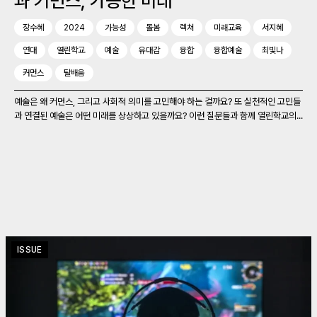
과 커먼스, 가능한 미래
장수혜
2024
가능성
돌봄
렉쳐
미래교육
서지혜
연대
열린학교
예술
유대감
융합
융합예술
최빛나
커먼스
탈배움
예술은 왜 커먼스, 그리고 사회적 의미를 고민해야 하는 걸까요? 또 실천적인 고민들
과 연결된 예술은 어떤 미래를 상상하고 있을까요? 이런 질문들과 함께 열린학교의...
ISSUE