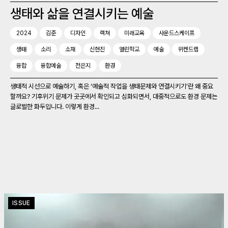
생태와 삶을 연결시키는 예술
2024
김준
디자인
렉쳐
미래교육
사운드스케이프
생태
소리
소재
신현진
열린학교
예술
위켄드랩
융합
융합예술
전은지
환경
생태적 시선으로 예술하기, 혹은 ‘예술적 작업을 생태문제와 연결시키기’란 왜 중요
할까요? 기후위기 문제가 곳곳에서 확인되고 심화되면서, 대중적으로도 환경 문제는
글로벌한 화두입니다. 이렇게 환경...
ISSUE