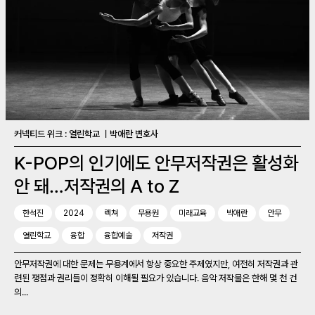
커넥티드 위크 : 열린학교 ㅣ박애란 변호사
K-POP의 인기에도 안무저작권은 활성화
안 돼…저작권의 A to Z
한석진
2024
렉쳐
무용원
미래교육
박애란
안무
열린학교
융합
융합예술
저작권
안무저작권에 대한 문제는 무용계에서 항상 중요한 주제였지만, 여전히 저작권과 관
련된 쟁점과 권리들이 정확히 이해될 필요가 있습니다. 음악 저작물은 한해 몇 천 건
의...