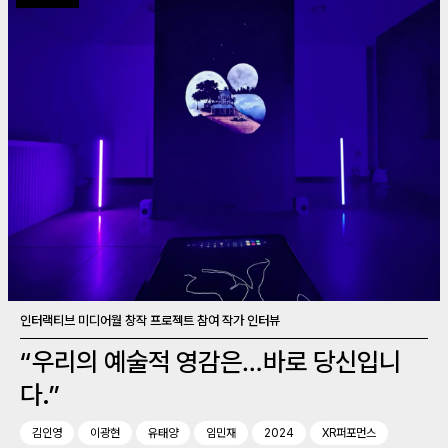
인터랙티브 미디어월 창작 프로젝트 참여 작가 인터뷰
“우리의 예술적 영감은…바로 당신입니
다.”
김인영
이광현
유태양
임민재
2024
XR퍼포먼스