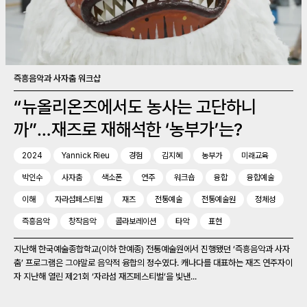
즉흥음악과 사자춤 워크샵
“뉴올리온즈에서도 농사는 고단하니
까”…재즈로 재해석한 ‘농부가’는?
2024
Yannick Rieu
경험
김지혜
농부가
미래교육
박인수
사자춤
색소폰
연주
워크숍
융합
융합예술
이해
자라섬페스티벌
재즈
전통예술
전통예술원
정체성
즉흥음악
창작음악
콜라보레이션
타악
표현
지난해 한국예술종합학교(이하 한예종) 전통예술원에서 진행됐던 ‘즉흥음악과 사자
춤’ 프로그램은 그야말로 음악적 융합의 정수였다. 캐나다를 대표하는 재즈 연주자이
자 지난해 열린 제21회 ‘자라섬 재즈페스티벌’을 빛낸...