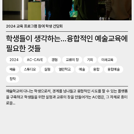
2024 교육 프로그램 참여 학생 간담회
학생들이 생각하는…융합적인 예술교육에
필요한 것들
2024
AC-CAVE
경험
교류의 장
기회
미래교육
배움
스튜디오
실험
열린학교
예술
융합
융합예술
창작
예술학교에 다니는 학생으로서, 경계를 넘나들고 융합적인 시도를 할 수 있는 플랫폼
을 구축하고 학생들을 위한 실험과 교류의 장을 만들어가는 AC랩은, 그 자체로 흥미
로운...