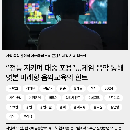
게임 음악 산업의 이해와 레코딩 콘텐츠 제작 시범 워크샵
“전통 지키며 대중 포용”…게임 음악 통해
엿본 미래향 음악교육의 힌트
권병호
김지윤
편도아
진솔
유예근
최진
2024
게임산업
게임음악
레코딩
멀티사운드
미래교육
스튜디오
워크샵
융합
융합예술
음악
음악교육
음악원
정순영
창의
클래식
지난해 11월, 한국예술종합학교(이하 한예종) 음악원에서 3주간 진행됐던 ‘게임 음