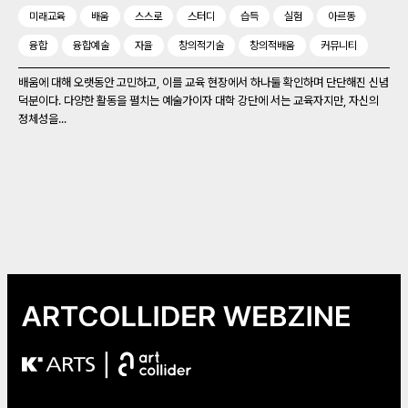
미래교육
배움
스스로
스터디
습득
실험
아르동
융합
융합예술
자율
창의적기술
창의적배움
커뮤니티
배움에 대해 오랫동안 고민하고, 이를 교육 현장에서 하나둘 확인하며 단단해진 신념
덕분이다. 다양한 활동을 펼치는 예술가이자 대학 강단에 서는 교육자지만, 자신의
정체성을...
|