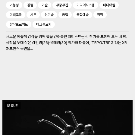
가능성
경험
기술
무궁무진
미디어시스템
미디어월
미래교육
시도
신기술
융합
융합예술
창작
창작프로젝트
테크놀로지
새로운 예술적 감각을 위해 팔을 걷어붙인 아티스트는 김 작가를 포함해 모두 네 명.
극장을 무대 삼은 김인영(26)‧유태양(30) 작가와 더불어, ‘TRPG:TRPG’라는 XR
퍼포먼스 공연을...
ISSUE