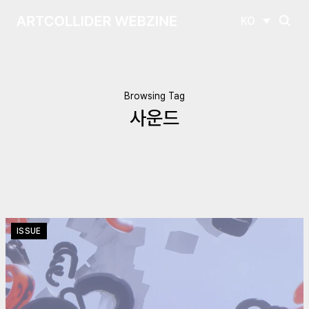
KO
Browsing Tag
사운드
ISSUE