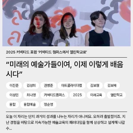
2025 커넥티드 포럼 ‘커넥티드 캠퍼스에서 열린학교로’
“미래의 예술가들이여, 이제 이렇게 배웁
시다”
이진준
김성희
권병준
아트콜라이더랩
김보형
김보배
이성민
최나영
커넥티드캠퍼스
2025
미래교육
열린학교
융합
융합예술
정순영
오늘 이 자리는 단지 과거의 성과를 나누는 자리가 아니에요. 오히려 출발점이죠. 지
난 경험을 바탕으로 지속가능한 예술교육의 패러다임을 함께 상상하고 설계해 나갈
수...