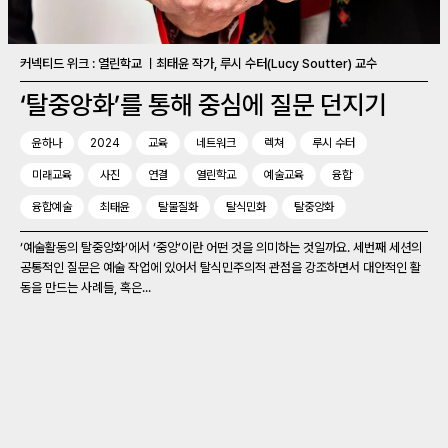
커넥티드 위크 : 열린학교 ㅣ최태윤 작가, 루시 수터(Lucy Soutter) 교수
‘탈중앙화’를 통해 중심에 질문 던지기
윤하나
2024
교육
네트워크
렉쳐
루시 수터
미래교육
사진
연결
열린학교
예술교육
융합
융합예술
최태윤
탈물질화
탈식민화
탈중앙화
‘예술활동의 탈중앙화’에서 ‘중앙’이란 어떤 것을 의미하는 것일까요. 세번째 세션의
공통적인 질문은 예술 작업에 있어서 탈식민주의적 관점을 강조하면서 대안적인 활
동을 만드는 사례들, 혹은...