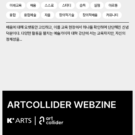
미래교육
배움
스스로
스터디
습득
실험
아르동
융합
융합예술
자율
창의적기술
창의적배움
커뮤니티
배움에 대해 오랫동안 고민하고, 이를 교육 현장에서 하나둘 확인하며 단단해진 신념
덕분이다. 다양한 활동을 펼치는 예술가이자 대학 강단에 서는 교육자지만, 자신의
정체성을...
|