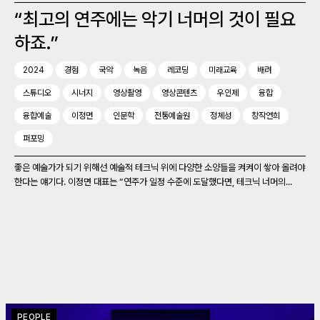
“최고의 연주에는 악기 너머의 것이 필요
하죠.”
2024
경험
국악
녹음
레코딩
미래교육
배려
스튜디오
시너지
영상촬영
영상콘텐츠
우인제
융합
융합예술
이정면
인문학
전통예술원
정체성
창작연희
퍼포밍
좋은 예술가가 되기 위해선 예술적 테크닉 위에 다양한 소양들을 켜켜이 쌓아 올려야
한다는 얘기다. 이정면 대표는 “연주가 일정 수준에 도달했다면, 테크닉 너머의...
PEOPLE