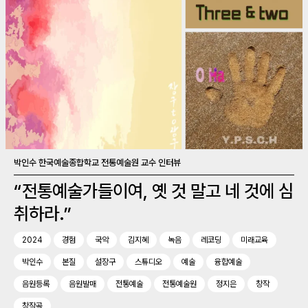
박인수 한국예술종합학교 전통예술원 교수 인터뷰
“전통예술가들이여, 옛 것 말고 네 것에 심
취하라.”
2024
경험
국악
김지혜
녹음
레코딩
미래교육
박인수
본질
설장구
스튜디오
예술
융합예술
음원등록
음원발매
전통예술
전통예술원
정지은
창작
창작곡