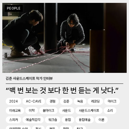
PEOPLE
김준 사운드스케이프 작가 인터뷰
“백 번 보는 것 보다 한 번 듣는 게 낫다.”
2024
AC-CAVE
경험
김준
녹음
레코딩
마이크
미래교육
미학
붐마이크
사운드
사운드스케이프
소리
스피커
예술적감각
워크숍
융합
융합예술
이론