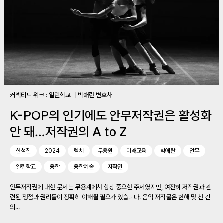
커넥티드 위크 : 열린학교 ㅣ박애란 변호사
K-POP의 인기에도 안무저작권은 활성화
안 돼…저작권의 A to Z
한석진
2024
렉쳐
무용원
미래교육
박애란
안무
열린학교
융합
융합예술
저작권
안무저작권에 대한 문제는 무용계에서 항상 중요한 주제였지만, 여전히 저작권과 관
련된 쟁점과 권리들이 정확히 이해될 필요가 있습니다. 음악 저작물은 한해 몇 천 건
의...