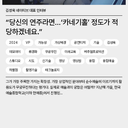
김성욱 네이티브 대표 인터뷰
“당신의 연주라면…‘카네기홀’ 정도가 적
당하겠네요.”
2024
VP
가능성
가상배경
공연티저
기술
김성욱
데모데이
류경화
무궁무진
미래교육
버추얼프로덕션
스튜디오
시도
신기술
영상
영상원
융합
융합예술
차별점
촬영기술
테크놀로지
그가 가장 주목한 가치는 확장성. 가장 상업적인 분야부터 순수예술에 이르기까지 활
용도가 무궁무진하다는 평가다. 실제로 예술과의 궁합은 어떨까? 지난해 가을, 한국
예술종합학교(이하 한예종)에서 진행된...