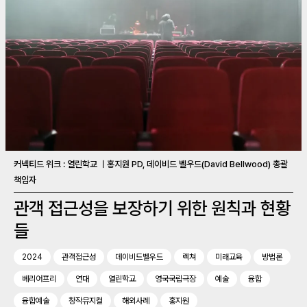
커넥티드 위크 : 열린학교 ㅣ홍지원 PD, 데이비드 벨우드(David Bellwood) 총괄
책임자
관객 접근성을 보장하기 위한 원칙과 현황
들
2024
관객접근성
데이비드벨우드
렉쳐
미래교육
방법론
베리어프리
연대
열린학교
영국국립극장
예술
융합
융합예술
창작뮤지컬
해외사례
홍지원