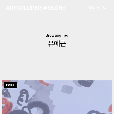
KO
Browsing Tag
유예근
ISSUE