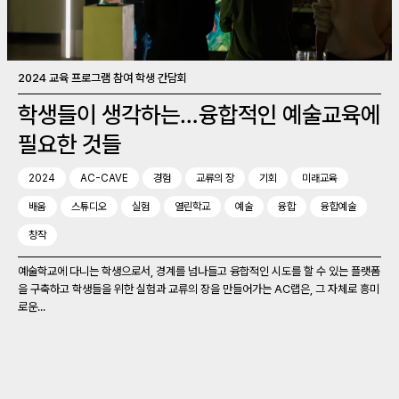
2024 교육 프로그램 참여 학생 간담회
학생들이 생각하는…융합적인 예술교육에
필요한 것들
2024
AC-CAVE
경험
교류의 장
기회
미래교육
배움
스튜디오
실험
열린학교
예술
융합
융합예술
창작
예술학교에 다니는 학생으로서, 경계를 넘나들고 융합적인 시도를 할 수 있는 플랫폼
을 구축하고 학생들을 위한 실험과 교류의 장을 만들어가는 AC랩은, 그 자체로 흥미
로운...