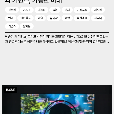
과 커먼스, 가능한 미래
장수혜
2024
가능성
돌봄
렉쳐
미래교육
서지혜
연대
열린학교
예술
유대감
융합
융합예술
최빛나
커먼스
탈배움
예술은 왜 커먼스, 그리고 사회적 의미를 고민해야 하는 걸까요? 또 실천적인 고민들
과 연결된 예술은 어떤 미래를 상상하고 있을까요? 이런 질문들과 함께 열린학교의...
ISSUE