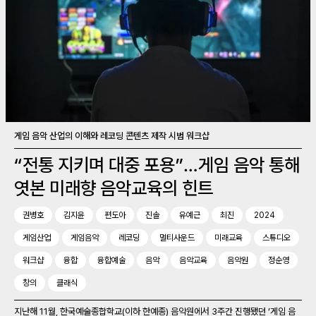
게임 음악 산업의 이해와 레코딩 콘텐츠 제작 시범 워크샵
“전통 지키며 대중 포용”…게임 음악 통해
엿본 미래향 음악교육의 힌트
권병호
김지윤
편도아
진솔
유예근
최진
2024
게임산업
게임음악
레코딩
멀티사운드
미래교육
스튜디오
워크샵
융합
융합예술
음악
음악교육
음악원
정순영
창의
클래식
지난해 11월, 한국예술종합학교(이하 한예종) 음악원에서 3주간 진행됐던 ‘게임 음