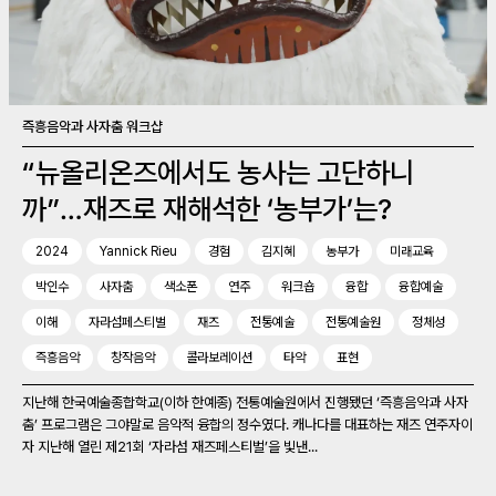
즉흥음악과 사자춤 워크샵
“뉴올리온즈에서도 농사는 고단하니
까”…재즈로 재해석한 ‘농부가’는?
2024
Yannick Rieu
경험
김지혜
농부가
미래교육
박인수
사자춤
색소폰
연주
워크숍
융합
융합예술
이해
자라섬페스티벌
재즈
전통예술
전통예술원
정체성
즉흥음악
창작음악
콜라보레이션
타악
표현
지난해 한국예술종합학교(이하 한예종) 전통예술원에서 진행됐던 ‘즉흥음악과 사자
춤’ 프로그램은 그야말로 음악적 융합의 정수였다. 캐나다를 대표하는 재즈 연주자이
자 지난해 열린 제21회 ‘자라섬 재즈페스티벌’을 빛낸...