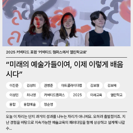
2025 커넥티드 포럼 ‘커넥티드 캠퍼스에서 열린학교로’
“미래의 예술가들이여, 이제 이렇게 배웁
시다”
이진준
김성희
권병준
아트콜라이더랩
김보형
김보배
이성민
최나영
커넥티드캠퍼스
2025
미래교육
열린학교
융합
융합예술
정순영
오늘 이 자리는 단지 과거의 성과를 나누는 자리가 아니에요. 오히려 출발점이죠. 지
난 경험을 바탕으로 지속가능한 예술교육의 패러다임을 함께 상상하고 설계해 나갈
수...