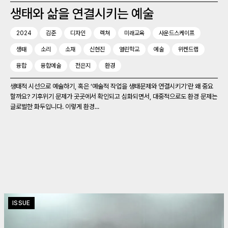
생태와 삶을 연결시키는 예술
2024
김준
디자인
렉쳐
미래교육
사운드스케이프
생태
소리
소재
신현진
열린학교
예술
위켄드랩
융합
융합예술
전은지
환경
생태적 시선으로 예술하기, 혹은 ‘예술적 작업을 생태문제와 연결시키기’란 왜 중요
할까요? 기후위기 문제가 곳곳에서 확인되고 심화되면서, 대중적으로도 환경 문제는
글로벌한 화두입니다. 이렇게 환경...
ISSUE