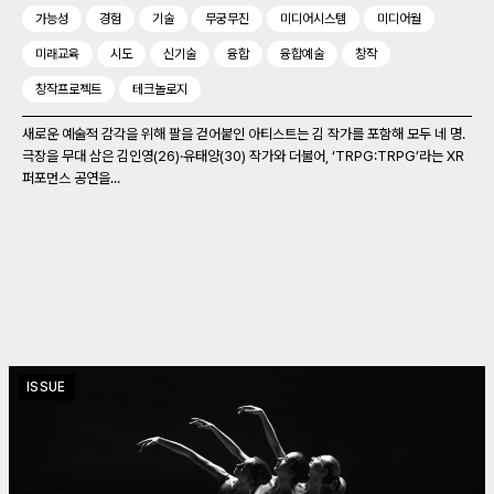
가능성
경험
기술
무궁무진
미디어시스템
미디어월
미래교육
시도
신기술
융합
융합예술
창작
창작프로젝트
테크놀로지
새로운 예술적 감각을 위해 팔을 걷어붙인 아티스트는 김 작가를 포함해 모두 네 명.
극장을 무대 삼은 김인영(26)‧유태양(30) 작가와 더불어, ‘TRPG:TRPG’라는 XR
퍼포먼스 공연을...
ISSUE