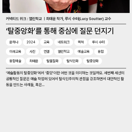
커넥티드 위크 : 열린학교 ㅣ최태윤 작가, 루시 수터(Lucy Soutter) 교수
‘탈중앙화’를 통해 중심에 질문 던지기
윤하나
2024
교육
네트워크
렉쳐
루시 수터
미래교육
사진
연결
열린학교
예술교육
융합
융합예술
최태윤
탈물질화
탈식민화
탈중앙화
‘예술활동의 탈중앙화’에서 ‘중앙’이란 어떤 것을 의미하는 것일까요. 세번째 세션의
공통적인 질문은 예술 작업에 있어서 탈식민주의적 관점을 강조하면서 대안적인 활
동을 만드는 사례들, 혹은...