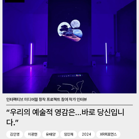
인터랙티브 미디어월 창작 프로젝트 참여 작가 인터뷰
“우리의 예술적 영감은…바로 당신입니
다.”
김인영
이광현
유태양
임민재
2024
XR퍼포먼스