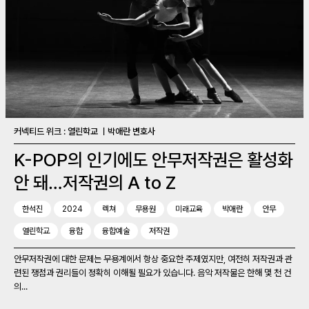
커넥티드 위크 : 열린학교 ㅣ박애란 변호사
K-POP의 인기에도 안무저작권은 활성화
안 돼…저작권의 A to Z
한석진
2024
렉쳐
무용원
미래교육
박애란
안무
열린학교
융합
융합예술
저작권
안무저작권에 대한 문제는 무용계에서 항상 중요한 주제였지만, 여전히 저작권과 관
련된 쟁점과 권리들이 정확히 이해될 필요가 있습니다. 음악 저작물은 한해 몇 천 건
의...