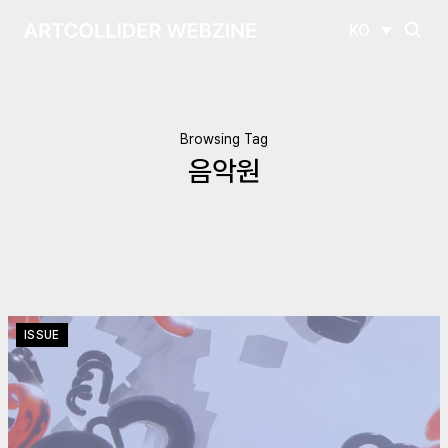
KO
Browsing Tag
음악원
ISSUE