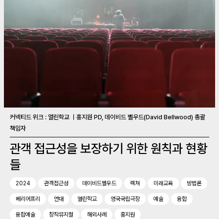
커넥티드 위크 : 열린학교 ㅣ홍지원 PD, 데이비드 벨우드(David Bellwood) 총괄
책임자
관객 접근성을 보장하기 위한 원칙과 현황
들
2024
관객접근성
데이비드벨우드
렉쳐
미래교육
방법론
베리어프리
연대
열린학교
영국국립극장
예술
융합
융합예술
창작뮤지컬
해외사례
홍지원