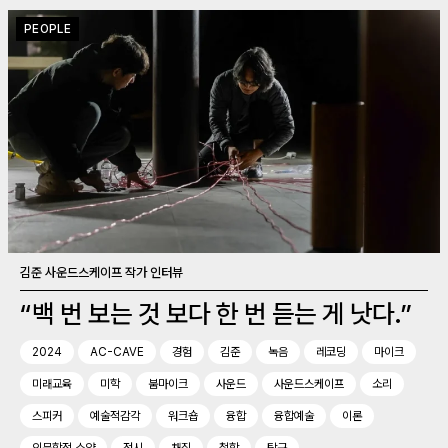
PEOPLE
김준 사운드스케이프 작가 인터뷰
“백 번 보는 것 보다 한 번 듣는 게 낫다.”
2024
AC-CAVE
경험
김준
녹음
레코딩
마이크
미래교육
미학
붐마이크
사운드
사운드스케이프
소리
스피커
예술적감각
워크숍
융합
융합예술
이론