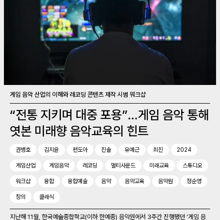
게임 음악 산업의 이해와 레코딩 콘텐츠 제작 시범 워크샵
“전통 지키며 대중 포용”…게임 음악 통해
엿본 미래향 음악교육의 힌트
권병호
김지윤
편도아
진솔
유예근
최진
2024
게임산업
게임음악
레코딩
멀티사운드
미래교육
스튜디오
워크샵
융합
융합예술
음악
음악교육
음악원
정순영
창의
클래식
지난해 11월, 한국예술종합학교(이하 한예종) 음악원에서 3주간 진행됐던 ‘게임 음