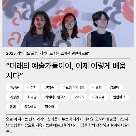
2025 커넥티드 포럼 ‘커넥티드 캠퍼스에서 열린학교로’
“미래의 예술가들이여, 이제 이렇게 배웁
시다”
이진준
김성희
권병준
아트콜라이더랩
김보형
김보배
이성민
최나영
커넥티드캠퍼스
2025
미래교육
열린학교
융합
융합예술
정순영
오늘 이 자리는 단지 과거의 성과를 나누는 자리가 아니에요. 오히려 출발점이죠. 지
난 경험을 바탕으로 지속가능한 예술교육의 패러다임을 함께 상상하고 설계해 나갈
수...