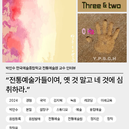
박인수 한국예술종합학교 전통예술원 교수 인터뷰
“전통예술가들이여, 옛 것 말고 네 것에 심
취하라.”
2024
경험
국악
김지혜
녹음
레코딩
미래교육
박인수
본질
설장구
스튜디오
예술
융합예술
음원등록
음원발매
전통예술
전통예술원
정지은
창작
창작곡