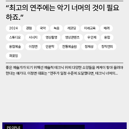
“최고의 연주에는 악기 너머의 것이 필요
하죠.”
2024
경험
국악
녹음
레코딩
미래교육
배려
스튜디오
시너지
영상촬영
영상콘텐츠
우인제
융합
융합예술
이정면
인문학
전통예술원
정체성
창작연희
퍼포밍
좋은 예술가가 되기 위해선 예술적 테크닉 위에 다양한 소양들을 켜켜이 쌓아 올려야
한다는 얘기다. 이정면 대표는 “연주가 일정 수준에 도달했다면, 테크닉 너머의...
PEOPLE