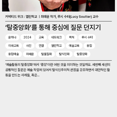
커넥티드 위크 : 열린학교 ㅣ최태윤 작가, 루시 수터(Lucy Soutter) 교수
‘탈중앙화’를 통해 중심에 질문 던지기
윤하나
2024
교육
네트워크
렉쳐
루시 수터
미래교육
사진
연결
열린학교
예술교육
융합
융합예술
최태윤
탈물질화
탈식민화
탈중앙화
‘예술활동의 탈중앙화’에서 ‘중앙’이란 어떤 것을 의미하는 것일까요. 세번째 세션의
공통적인 질문은 예술 작업에 있어서 탈식민주의적 관점을 강조하면서 대안적인 활
동을 만드는 사례들, 혹은...