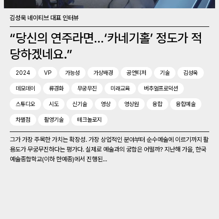
김성욱 네이티브 대표 인터뷰
“당신의 연주라면…‘카네기홀’ 정도가 적
당하겠네요.”
2024
VP
가능성
가상배경
공연티저
기술
김성욱
데모데이
류경화
무궁무진
미래교육
버추얼프로덕션
스튜디오
시도
신기술
영상
영상원
융합
융합예술
차별점
촬영기술
테크놀로지
그가 가장 주목한 가치는 확장성. 가장 상업적인 분야부터 순수예술에 이르기까지 활
용도가 무궁무진하다는 평가다. 실제로 예술과의 궁합은 어떨까? 지난해 가을, 한국
예술종합학교(이하 한예종)에서 진행된...