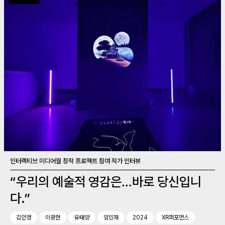
인터랙티브 미디어월 창작 프로젝트 참여 작가 인터뷰
“우리의 예술적 영감은…바로 당신입니
다.”
김인영
이광현
유태양
임민재
2024
XR퍼포먼스