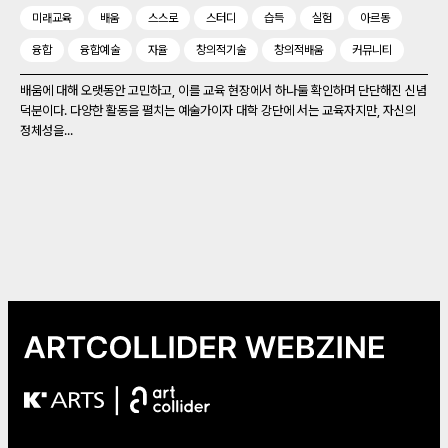
미래교육
배움
스스로
스터디
습득
실험
아르동
융합
융합예술
자율
창의적기술
창의적배움
커뮤니티
배움에 대해 오랫동안 고민하고, 이를 교육 현장에서 하나둘 확인하며 단단해진 신념
덕분이다. 다양한 활동을 펼치는 예술가이자 대학 강단에 서는 교육자지만, 자신의
정체성을...
|