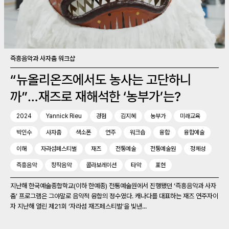
즉흥음악과 사자춤 워크샵
“뉴올리온즈에서도 농사는 고단하니
까”…재즈로 재해석한 ‘농부가’는?
2024
Yannick Rieu
경험
김지혜
농부가
미래교육
박인수
사자춤
색소폰
연주
워크숍
융합
융합예술
이해
자라섬페스티벌
재즈
전통예술
전통예술원
정체성
즉흥음악
창작음악
콜라보레이션
타악
표현
지난해 한국예술종합학교(이하 한예종) 전통예술원에서 진행됐던 ‘즉흥음악과 사자
춤’ 프로그램은 그야말로 음악적 융합의 정수였다. 캐나다를 대표하는 재즈 연주자이
자 지난해 열린 제21회 ‘자라섬 재즈페스티벌’을 빛낸...