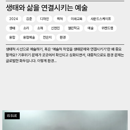
생태와 삶을 연결시키는 예술
2024
김준
디자인
렉쳐
미래교육
사운드스케이프
생태
소리
소재
신현진
열린학교
예술
위켄드랩
융합
융합예술
전은지
환경
생태적 시선으로 예술하기, 혹은 ‘예술적 작업을 생태문제와 연결시키기’란 왜 중요
할까요? 기후위기 문제가 곳곳에서 확인되고 심화되면서, 대중적으로도 환경 문제는
글로벌한 화두입니다. 이렇게 환경...
ISSUE