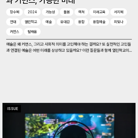
과 커먼스, 가능한 미래
장수혜
2024
가능성
돌봄
렉쳐
미래교육
서지혜
연대
열린학교
예술
유대감
융합
융합예술
최빛나
커먼스
탈배움
예술은 왜 커먼스, 그리고 사회적 의미를 고민해야 하는 걸까요? 또 실천적인 고민들
과 연결된 예술은 어떤 미래를 상상하고 있을까요? 이런 질문들과 함께 열린학교의...
ISSUE