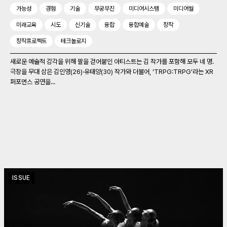
가능성
경험
기술
무궁무진
미디어시스템
미디어월
미래교육
시도
신기술
융합
융합예술
창작
창작프로젝트
테크놀로지
새로운 예술적 감각을 위해 팔을 걷어붙인 아티스트는 김 작가를 포함해 모두 네 명.
극장을 무대 삼은 김인영(26)‧유태양(30) 작가와 더불어, ‘TRPG:TRPG’라는 XR
퍼포먼스 공연을...
ISSUE