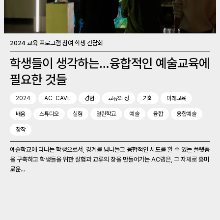
2024 교육 프로그램 참여 학생 간담회
학생들이 생각하는…융합적인 예술교육에
필요한 것들
2024
AC-CAVE
경험
교류의 장
기회
미래교육
배움
스튜디오
실험
열린학교
예술
융합
융합예술
창작
예술학교에 다니는 학생으로서, 경계를 넘나들고 융합적인 시도를 할 수 있는 플랫폼
을 구축하고 학생들을 위한 실험과 교류의 장을 만들어가는 AC랩은, 그 자체로 흥미
로운...