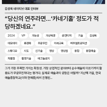
김성욱 네이티브 대표 인터뷰
“당신의 연주라면…‘카네기홀’ 정도가 적
당하겠네요.”
2024
VP
가능성
가상배경
공연티저
기술
김성욱
데모데이
류경화
무궁무진
미래교육
버추얼프로덕션
스튜디오
시도
신기술
영상
영상원
융합
융합예술
차별점
촬영기술
테크놀로지
그가 가장 주목한 가치는 확장성. 가장 상업적인 분야부터 순수예술에 이르기까지 활
용도가 무궁무진하다는 평가다. 실제로 예술과의 궁합은 어떨까? 지난해 가을, 한국
예술종합학교(이하 한예종)에서 진행된...