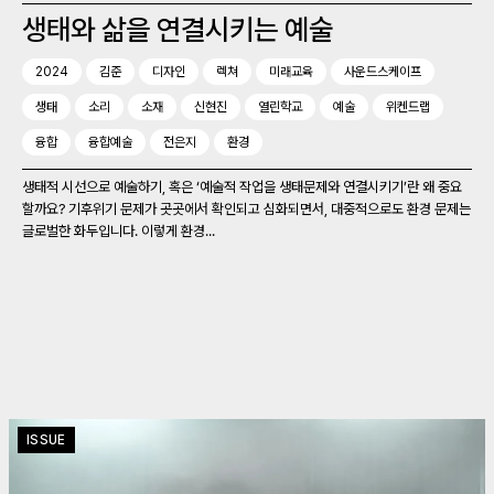
생태와 삶을 연결시키는 예술
2024
김준
디자인
렉쳐
미래교육
사운드스케이프
생태
소리
소재
신현진
열린학교
예술
위켄드랩
융합
융합예술
전은지
환경
생태적 시선으로 예술하기, 혹은 ‘예술적 작업을 생태문제와 연결시키기’란 왜 중요
할까요? 기후위기 문제가 곳곳에서 확인되고 심화되면서, 대중적으로도 환경 문제는
글로벌한 화두입니다. 이렇게 환경...
ISSUE