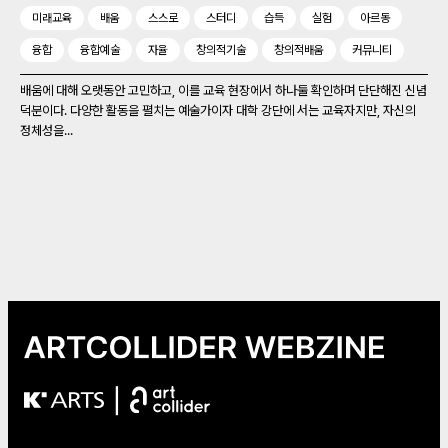
미래교육
배움
스스로
스터디
습득
실험
아르동
융합
융합예술
자율
창의적기술
창의적배움
커뮤니티
배움에 대해 오랫동안 고민하고, 이를 교육 현장에서 하나둘 확인하며 단단해진 신념
덕분이다. 다양한 활동을 펼치는 예술가이자 대학 강단에 서는 교육자지만, 자신의
정체성을...
|