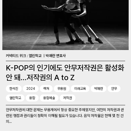
커넥티드 위크 : 열린학교 ㅣ박애란 변호사
K-POP의 인기에도 안무저작권은 활성화
안 돼…저작권의 A to Z
한석진
2024
렉쳐
무용원
미래교육
박애란
안무
열린학교
융합
융합예술
저작권
안무저작권에 대한 문제는 무용계에서 항상 중요한 주제였지만, 여전히 저작권과 관
련된 쟁점과 권리들이 정확히 이해될 필요가 있습니다. 음악 저작물은 한해 몇 천 건
의...