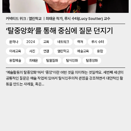
커넥티드 위크 : 열린학교 ㅣ최태윤 작가, 루시 수터(Lucy Soutter) 교수
‘탈중앙화’를 통해 중심에 질문 던지기
윤하나
2024
교육
네트워크
렉쳐
루시 수터
미래교육
사진
연결
열린학교
예술교육
융합
융합예술
최태윤
탈물질화
탈식민화
탈중앙화
‘예술활동의 탈중앙화’에서 ‘중앙’이란 어떤 것을 의미하는 것일까요. 세번째 세션의
공통적인 질문은 예술 작업에 있어서 탈식민주의적 관점을 강조하면서 대안적인 활
동을 만드는 사례들, 혹은...