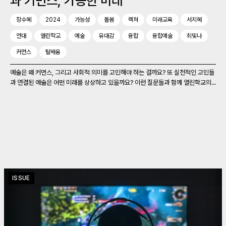
과 커먼스, 가능한 미래
장수혜
2024
가능성
돌봄
렉쳐
미래교육
서지혜
연대
열린학교
예술
유대감
융합
융합예술
최빛나
커먼스
탈배움
예술은 왜 커먼스, 그리고 사회적 의미를 고민해야 하는 걸까요? 또 실천적인 고민들
과 연결된 예술은 어떤 미래를 상상하고 있을까요? 이런 질문들과 함께 열린학교의...
ISSUE