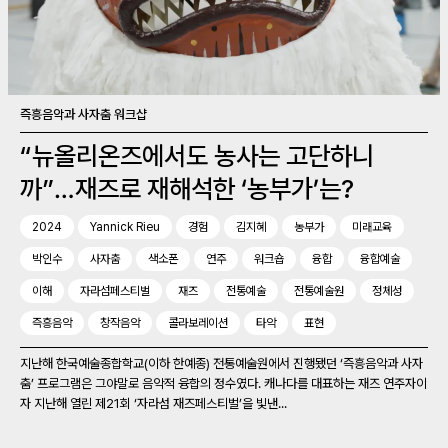
즉흥음악과 사자춤 워크샵
“뉴올리온즈에서도 농사는 고단하니
까”…재즈로 재해석한 ‘농부가’는?
2024
Yannick Rieu
경험
김지혜
농부가
미래교육
박인수
사자춤
색소폰
연주
워크숍
융합
융합예술
이해
자라섬페스티벌
재즈
전통예술
전통예술원
정체성
즉흥음악
창작음악
콜라보레이션
타악
표현
지난해 한국예술종합학교(이하 한예종) 전통예술원에서 진행됐던 ‘즉흥음악과 사자
춤’ 프로그램은 그야말로 음악적 융합의 정수였다. 캐나다를 대표하는 재즈 연주자이
자 지난해 열린 제21회 ‘자라섬 재즈페스티벌’을 빛낸...