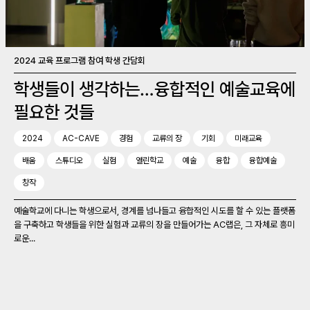
2024 교육 프로그램 참여 학생 간담회
학생들이 생각하는…융합적인 예술교육에
필요한 것들
2024
AC-CAVE
경험
교류의 장
기회
미래교육
배움
스튜디오
실험
열린학교
예술
융합
융합예술
창작
예술학교에 다니는 학생으로서, 경계를 넘나들고 융합적인 시도를 할 수 있는 플랫폼
을 구축하고 학생들을 위한 실험과 교류의 장을 만들어가는 AC랩은, 그 자체로 흥미
로운...