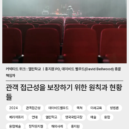
커넥티드 위크 : 열린학교 ㅣ홍지원 PD, 데이비드 벨우드(David Bellwood) 총괄
책임자
관객 접근성을 보장하기 위한 원칙과 현황
들
2024
관객접근성
데이비드벨우드
렉쳐
미래교육
방법론
베리어프리
연대
열린학교
영국국립극장
예술
융합
융합예술
창작뮤지컬
해외사례
홍지원