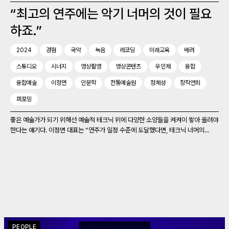
“최고의 연주에는 악기 너머의 것이 필요
하죠.”
2024
경험
국악
녹음
레코딩
미래교육
배려
스튜디오
시너지
영상촬영
영상콘텐츠
우인제
융합
융합예술
이정면
인문학
전통예술원
정체성
창작연희
퍼포밍
좋은 예술가가 되기 위해선 예술적 테크닉 위에 다양한 소양들을 켜켜이 쌓아 올려야
한다는 얘기다. 이정면 대표는 “연주가 일정 수준에 도달했다면, 테크닉 너머의...
PEOPLE