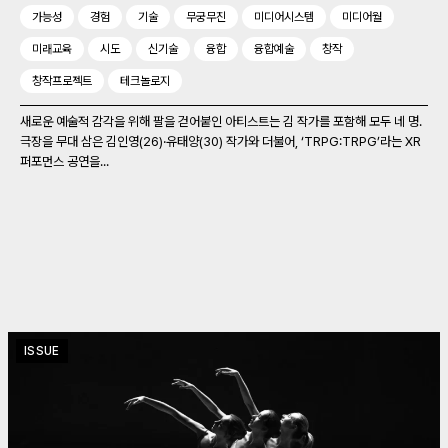
가능성
경험
기술
무궁무진
미디어시스템
미디어월
미래교육
시도
신기술
융합
융합예술
창작
창작프로젝트
테크놀로지
새로운 예술적 감각을 위해 팔을 걷어붙인 아티스트는 김 작가를 포함해 모두 네 명.
극장을 무대 삼은 김인영(26)‧유태양(30) 작가와 더불어, ‘TRPG:TRPG’라는 XR
퍼포먼스 공연을...
ISSUE