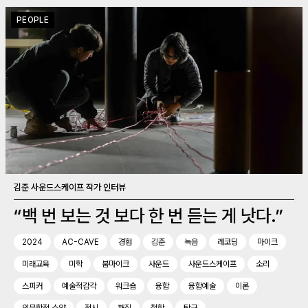
PEOPLE
김준 사운드스케이프 작가 인터뷰
“백 번 보는 것 보다 한 번 듣는 게 낫다.”
2024
AC-CAVE
경험
김준
녹음
레코딩
마이크
미래교육
미학
붐마이크
사운드
사운드스케이프
소리
스피커
예술적감각
워크숍
융합
융합예술
이론