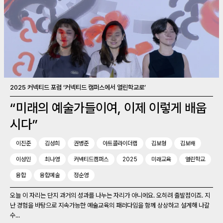
2025 커넥티드 포럼 ‘커넥티드 캠퍼스에서 열린학교로’
“미래의 예술가들이여, 이제 이렇게 배웁
시다”
이진준
김성희
권병준
아트콜라이더랩
김보형
김보배
이성민
최나영
커넥티드캠퍼스
2025
미래교육
열린학교
융합
융합예술
정순영
오늘 이 자리는 단지 과거의 성과를 나누는 자리가 아니에요. 오히려 출발점이죠. 지
난 경험을 바탕으로 지속가능한 예술교육의 패러다임을 함께 상상하고 설계해 나갈
수...