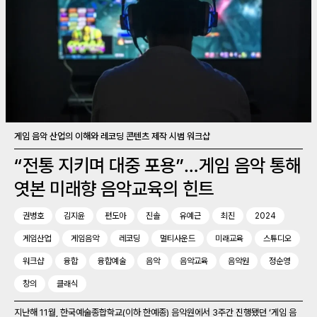
게임 음악 산업의 이해와 레코딩 콘텐츠 제작 시범 워크샵
“전통 지키며 대중 포용”…게임 음악 통해
엿본 미래향 음악교육의 힌트
권병호
김지윤
편도아
진솔
유예근
최진
2024
게임산업
게임음악
레코딩
멀티사운드
미래교육
스튜디오
워크샵
융합
융합예술
음악
음악교육
음악원
정순영
창의
클래식
지난해 11월, 한국예술종합학교(이하 한예종) 음악원에서 3주간 진행됐던 ‘게임 음