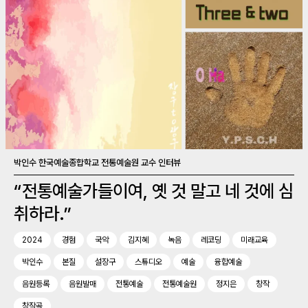
박인수 한국예술종합학교 전통예술원 교수 인터뷰
“전통예술가들이여, 옛 것 말고 네 것에 심
취하라.”
2024
경험
국악
김지혜
녹음
레코딩
미래교육
박인수
본질
설장구
스튜디오
예술
융합예술
음원등록
음원발매
전통예술
전통예술원
정지은
창작
창작곡