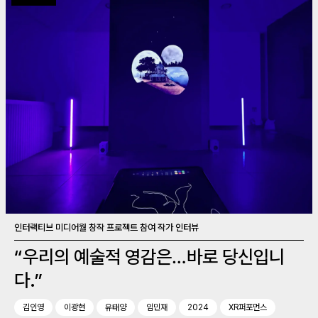
인터랙티브 미디어월 창작 프로젝트 참여 작가 인터뷰
“우리의 예술적 영감은…바로 당신입니
다.”
김인영
이광현
유태양
임민재
2024
XR퍼포먼스