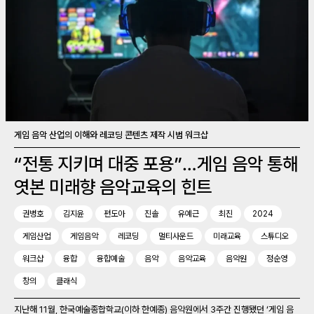
게임 음악 산업의 이해와 레코딩 콘텐츠 제작 시범 워크샵
“전통 지키며 대중 포용”…게임 음악 통해
엿본 미래향 음악교육의 힌트
권병호
김지윤
편도아
진솔
유예근
최진
2024
게임산업
게임음악
레코딩
멀티사운드
미래교육
스튜디오
워크샵
융합
융합예술
음악
음악교육
음악원
정순영
창의
클래식
지난해 11월, 한국예술종합학교(이하 한예종) 음악원에서 3주간 진행됐던 ‘게임 음