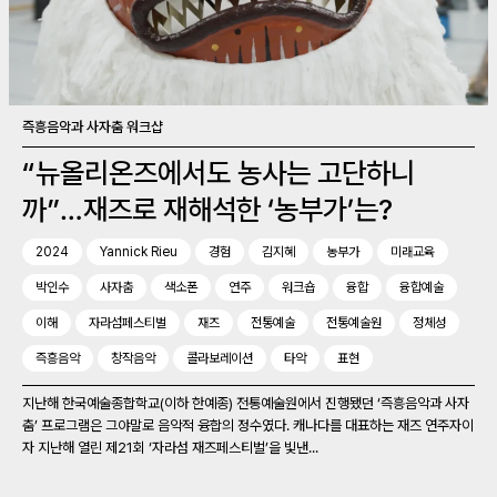
즉흥음악과 사자춤 워크샵
“뉴올리온즈에서도 농사는 고단하니
까”…재즈로 재해석한 ‘농부가’는?
2024
Yannick Rieu
경험
김지혜
농부가
미래교육
박인수
사자춤
색소폰
연주
워크숍
융합
융합예술
이해
자라섬페스티벌
재즈
전통예술
전통예술원
정체성
즉흥음악
창작음악
콜라보레이션
타악
표현
지난해 한국예술종합학교(이하 한예종) 전통예술원에서 진행됐던 ‘즉흥음악과 사자
춤’ 프로그램은 그야말로 음악적 융합의 정수였다. 캐나다를 대표하는 재즈 연주자이
자 지난해 열린 제21회 ‘자라섬 재즈페스티벌’을 빛낸...