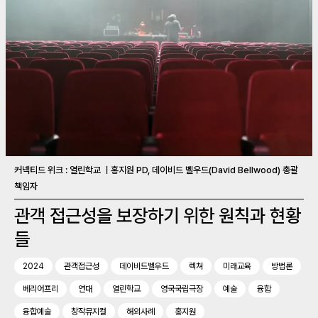
커넥티드 위크 : 열린학교 ㅣ홍지원 PD, 데이비드 벨우드(David Bellwood) 총괄
책임자
관객 접근성을 보장하기 위한 원칙과 현황
들
2024
관객접근성
데이비드벨우드
렉쳐
미래교육
방법론
베리어프리
연대
열린학교
영국국립극장
예술
융합
융합예술
창작뮤지컬
해외사례
홍지원