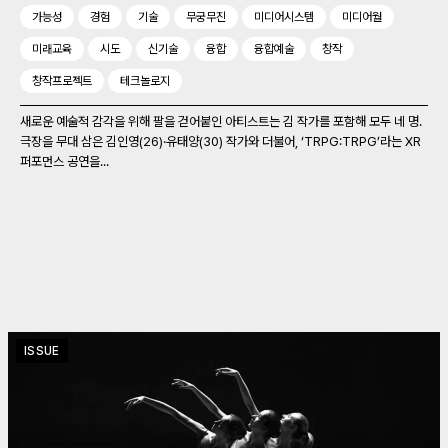
가능성
경험
기술
무궁무진
미디어시스템
미디어월
미래교육
시도
신기술
융합
융합예술
창작
창작프로젝트
테크놀로지
새로운 예술적 감각을 위해 팔을 걷어붙인 아티스트는 김 작가를 포함해 모두 네 명.
극장을 무대 삼은 김인영(26)‧유태양(30) 작가와 더불어, ‘TRPG:TRPG’라는 XR
퍼포먼스 공연을...
ISSUE