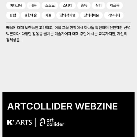
미래교육
배움
스스로
스터디
습득
실험
아르동
융합
융합예술
자율
창의적기술
창의적배움
커뮤니티
배움에 대해 오랫동안 고민하고, 이를 교육 현장에서 하나둘 확인하며 단단해진 신념
덕분이다. 다양한 활동을 펼치는 예술가이자 대학 강단에 서는 교육자지만, 자신의
정체성을...
|