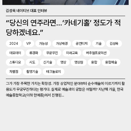
김성욱 네이티브 대표 인터뷰
“당신의 연주라면…‘카네기홀’ 정도가 적
당하겠네요.”
2024
VP
가능성
가상배경
공연티저
기술
김성욱
데모데이
류경화
무궁무진
미래교육
버추얼프로덕션
스튜디오
시도
신기술
영상
영상원
융합
융합예술
차별점
촬영기술
테크놀로지
그가 가장 주목한 가치는 확장성. 가장 상업적인 분야부터 순수예술에 이르기까지 활
용도가 무궁무진하다는 평가다. 실제로 예술과의 궁합은 어떨까? 지난해 가을, 한국
예술종합학교(이하 한예종)에서 진행된...