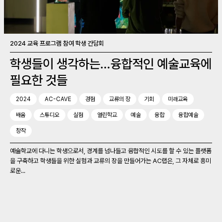
2024 교육 프로그램 참여 학생 간담회
학생들이 생각하는…융합적인 예술교육에
필요한 것들
2024
AC-CAVE
경험
교류의 장
기회
미래교육
배움
스튜디오
실험
열린학교
예술
융합
융합예술
창작
예술학교에 다니는 학생으로서, 경계를 넘나들고 융합적인 시도를 할 수 있는 플랫폼
을 구축하고 학생들을 위한 실험과 교류의 장을 만들어가는 AC랩은, 그 자체로 흥미
로운...