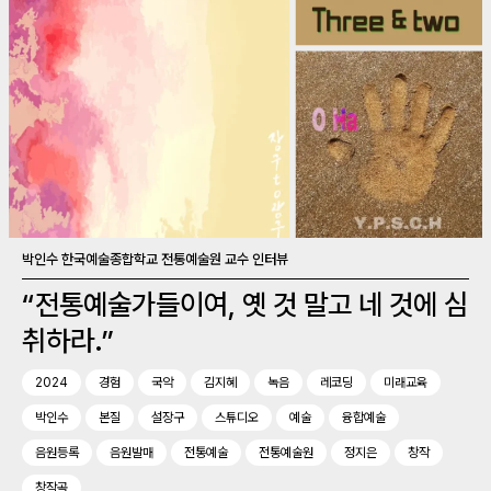
박인수 한국예술종합학교 전통예술원 교수 인터뷰
“전통예술가들이여, 옛 것 말고 네 것에 심
취하라.”
2024
경험
국악
김지혜
녹음
레코딩
미래교육
박인수
본질
설장구
스튜디오
예술
융합예술
음원등록
음원발매
전통예술
전통예술원
정지은
창작
창작곡