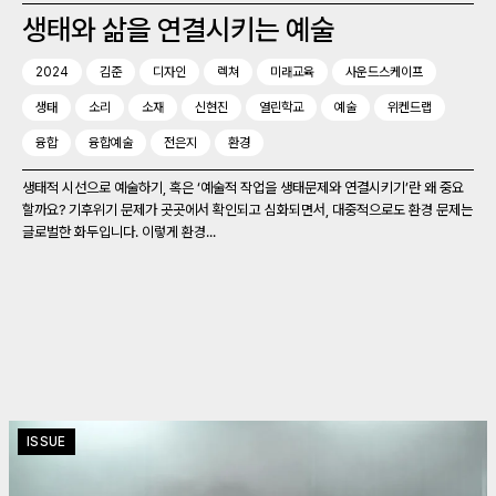
생태와 삶을 연결시키는 예술
2024
김준
디자인
렉쳐
미래교육
사운드스케이프
생태
소리
소재
신현진
열린학교
예술
위켄드랩
융합
융합예술
전은지
환경
생태적 시선으로 예술하기, 혹은 ‘예술적 작업을 생태문제와 연결시키기’란 왜 중요
할까요? 기후위기 문제가 곳곳에서 확인되고 심화되면서, 대중적으로도 환경 문제는
글로벌한 화두입니다. 이렇게 환경...
ISSUE