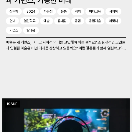
과 커먼스, 가능한 미래
장수혜
2024
가능성
돌봄
렉쳐
미래교육
서지혜
연대
열린학교
예술
유대감
융합
융합예술
최빛나
커먼스
탈배움
예술은 왜 커먼스, 그리고 사회적 의미를 고민해야 하는 걸까요? 또 실천적인 고민들
과 연결된 예술은 어떤 미래를 상상하고 있을까요? 이런 질문들과 함께 열린학교의...
ISSUE