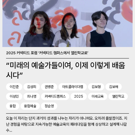
2025 커넥티드 포럼 ‘커넥티드 캠퍼스에서 열린학교로’
“미래의 예술가들이여, 이제 이렇게 배웁
시다”
이진준
김성희
권병준
아트콜라이더랩
김보형
김보배
이성민
최나영
커넥티드캠퍼스
2025
미래교육
열린학교
융합
융합예술
정순영
오늘 이 자리는 단지 과거의 성과를 나누는 자리가 아니에요. 오히려 출발점이죠. 지
난 경험을 바탕으로 지속가능한 예술교육의 패러다임을 함께 상상하고 설계해 나갈
수...