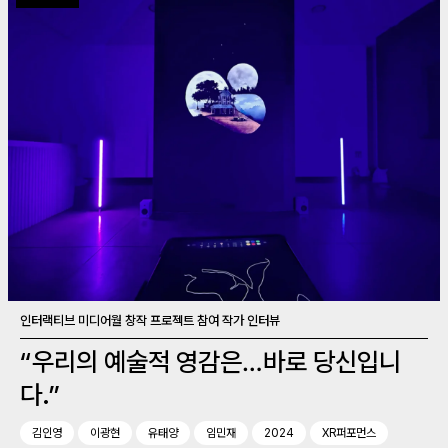
인터랙티브 미디어월 창작 프로젝트 참여 작가 인터뷰
“우리의 예술적 영감은…바로 당신입니
다.”
김인영
이광현
유태양
임민재
2024
XR퍼포먼스