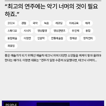
“최고의 연주에는 악기 너머의 것이 필요
하죠.”
2024
경험
국악
녹음
레코딩
미래교육
배려
스튜디오
시너지
영상촬영
영상콘텐츠
우인제
융합
융합예술
이정면
인문학
전통예술원
정체성
창작연희
퍼포밍
좋은 예술가가 되기 위해선 예술적 테크닉 위에 다양한 소양들을 켜켜이 쌓아 올려야
한다는 얘기다. 이정면 대표는 “연주가 일정 수준에 도달했다면, 테크닉 너머의...
PEOPLE