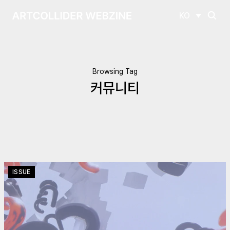
KO
Browsing Tag
커뮤니티
ISSUE