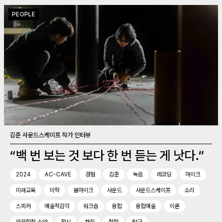
PEOPLE
김준 사운드스케이프 작가 인터뷰
“백 번 보는 것 보다 한 번 듣는 게 낫다.”
2024
AC-CAVE
경험
김준
녹음
레코딩
마이크
미래교육
미학
붐마이크
사운드
사운드스케이프
소리
스피커
예술적감각
워크숍
융합
융합예술
이론