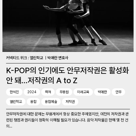
커넥티드 위크 : 열린학교 ㅣ박애란 변호사
K-POP의 인기에도 안무저작권은 활성화
안 돼…저작권의 A to Z
한석진
2024
렉쳐
무용원
미래교육
박애란
안무
열린학교
융합
융합예술
저작권
안무저작권에 대한 문제는 무용계에서 항상 중요한 주제였지만, 여전히 저작권과 관
련된 쟁점과 권리들이 정확히 이해될 필요가 있습니다. 음악 저작물은 한해 몇 천 건
의...