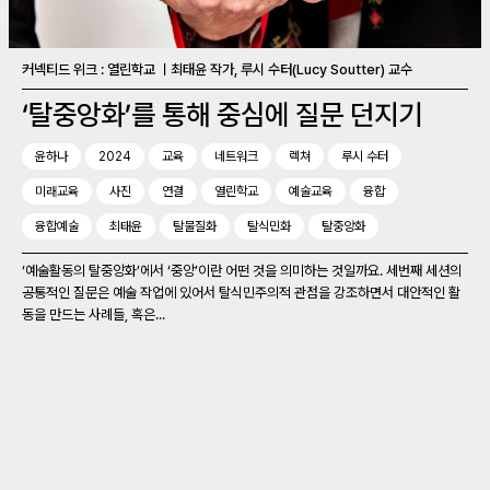
커넥티드 위크 : 열린학교 ㅣ최태윤 작가, 루시 수터(Lucy Soutter) 교수
‘탈중앙화’를 통해 중심에 질문 던지기
윤하나
2024
교육
네트워크
렉쳐
루시 수터
미래교육
사진
연결
열린학교
예술교육
융합
융합예술
최태윤
탈물질화
탈식민화
탈중앙화
‘예술활동의 탈중앙화’에서 ‘중앙’이란 어떤 것을 의미하는 것일까요. 세번째 세션의
공통적인 질문은 예술 작업에 있어서 탈식민주의적 관점을 강조하면서 대안적인 활
동을 만드는 사례들, 혹은...