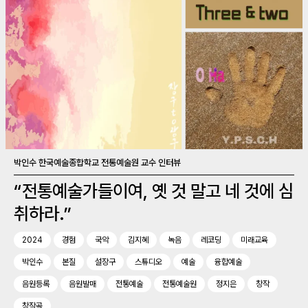
박인수 한국예술종합학교 전통예술원 교수 인터뷰
“전통예술가들이여, 옛 것 말고 네 것에 심
취하라.”
2024
경험
국악
김지혜
녹음
레코딩
미래교육
박인수
본질
설장구
스튜디오
예술
융합예술
음원등록
음원발매
전통예술
전통예술원
정지은
창작
창작곡