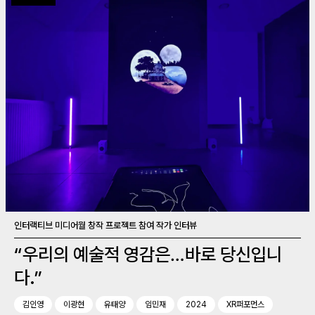
인터랙티브 미디어월 창작 프로젝트 참여 작가 인터뷰
“우리의 예술적 영감은…바로 당신입니
다.”
김인영
이광현
유태양
임민재
2024
XR퍼포먼스