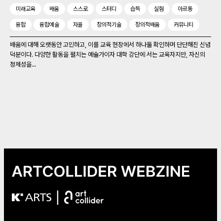
미래교육
배움
스스로
스터디
습득
실험
아르동
융합
융합예술
자율
창의적기술
창의적배움
커뮤니티
배움에 대해 오랫동안 고민하고, 이를 교육 현장에서 하나둘 확인하며 단단해진 신념
덕분이다. 다양한 활동을 펼치는 예술가이자 대학 강단에 서는 교육자지만, 자신의
정체성을...
|