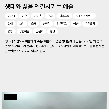
생태와 삶을 연결시키는 예술
2024
김준
디자인
렉쳐
미래교육
사운드스케이프
생태
소리
소재
신현진
열린학교
예술
위켄드랩
융합
융합예술
전은지
환경
생태적 시선으로 예술하기, 혹은 ‘예술적 작업을 생태문제와 연결시키기’란 왜 중요
할까요? 기후위기 문제가 곳곳에서 확인되고 심화되면서, 대중적으로도 환경 문제는
글로벌한 화두입니다. 이렇게 환경...
ISSUE