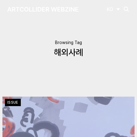
KO
Browsing Tag
해외사례
ISSUE