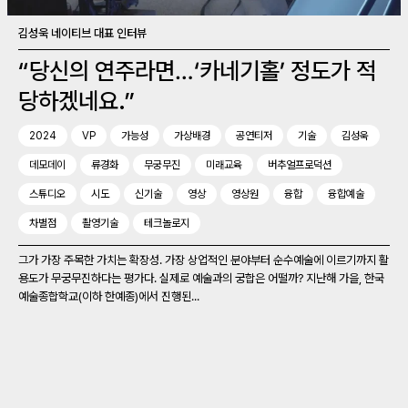
김성욱 네이티브 대표 인터뷰
“당신의 연주라면…‘카네기홀’ 정도가 적
당하겠네요.”
2024
VP
가능성
가상배경
공연티저
기술
김성욱
데모데이
류경화
무궁무진
미래교육
버추얼프로덕션
스튜디오
시도
신기술
영상
영상원
융합
융합예술
차별점
촬영기술
테크놀로지
그가 가장 주목한 가치는 확장성. 가장 상업적인 분야부터 순수예술에 이르기까지 활
용도가 무궁무진하다는 평가다. 실제로 예술과의 궁합은 어떨까? 지난해 가을, 한국
예술종합학교(이하 한예종)에서 진행된...