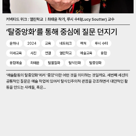
커넥티드 위크 : 열린학교 ㅣ최태윤 작가, 루시 수터(Lucy Soutter) 교수
‘탈중앙화’를 통해 중심에 질문 던지기
윤하나
2024
교육
네트워크
렉쳐
루시 수터
미래교육
사진
연결
열린학교
예술교육
융합
융합예술
최태윤
탈물질화
탈식민화
탈중앙화
‘예술활동의 탈중앙화’에서 ‘중앙’이란 어떤 것을 의미하는 것일까요. 세번째 세션의
공통적인 질문은 예술 작업에 있어서 탈식민주의적 관점을 강조하면서 대안적인 활
동을 만드는 사례들, 혹은...