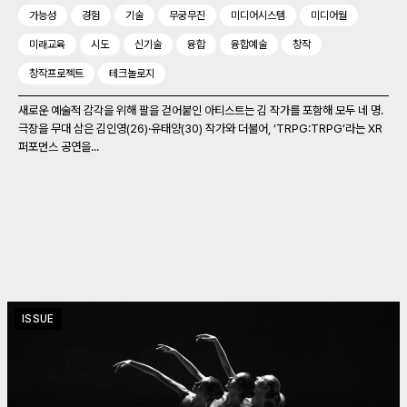
가능성
경험
기술
무궁무진
미디어시스템
미디어월
미래교육
시도
신기술
융합
융합예술
창작
창작프로젝트
테크놀로지
새로운 예술적 감각을 위해 팔을 걷어붙인 아티스트는 김 작가를 포함해 모두 네 명.
극장을 무대 삼은 김인영(26)‧유태양(30) 작가와 더불어, ‘TRPG:TRPG’라는 XR
퍼포먼스 공연을...
ISSUE