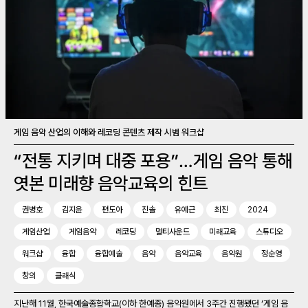
게임 음악 산업의 이해와 레코딩 콘텐츠 제작 시범 워크샵
“전통 지키며 대중 포용”…게임 음악 통해
엿본 미래향 음악교육의 힌트
권병호
김지윤
편도아
진솔
유예근
최진
2024
게임산업
게임음악
레코딩
멀티사운드
미래교육
스튜디오
워크샵
융합
융합예술
음악
음악교육
음악원
정순영
창의
클래식
지난해 11월, 한국예술종합학교(이하 한예종) 음악원에서 3주간 진행됐던 ‘게임 음