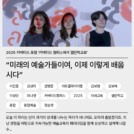
2025 커넥티드 포럼 ‘커넥티드 캠퍼스에서 열린학교로’
“미래의 예술가들이여, 이제 이렇게 배웁
시다”
이진준
김성희
권병준
아트콜라이더랩
김보형
김보배
이성민
최나영
커넥티드캠퍼스
2025
미래교육
열린학교
융합
융합예술
정순영
오늘 이 자리는 단지 과거의 성과를 나누는 자리가 아니에요. 오히려 출발점이죠. 지
난 경험을 바탕으로 지속가능한 예술교육의 패러다임을 함께 상상하고 설계해 나갈
수...