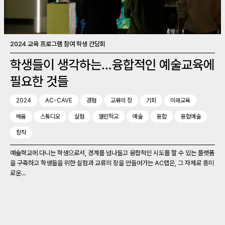
2024 교육 프로그램 참여 학생 간담회
학생들이 생각하는…융합적인 예술교육에
필요한 것들
2024
AC-CAVE
경험
교류의 장
기회
미래교육
배움
스튜디오
실험
열린학교
예술
융합
융합예술
창작
예술학교에 다니는 학생으로서, 경계를 넘나들고 융합적인 시도를 할 수 있는 플랫폼
을 구축하고 학생들을 위한 실험과 교류의 장을 만들어가는 AC랩은, 그 자체로 흥미
로운...