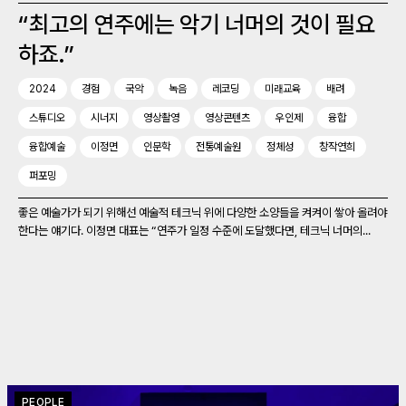
“최고의 연주에는 악기 너머의 것이 필요
하죠.”
2024
경험
국악
녹음
레코딩
미래교육
배려
스튜디오
시너지
영상촬영
영상콘텐츠
우인제
융합
융합예술
이정면
인문학
전통예술원
정체성
창작연희
퍼포밍
좋은 예술가가 되기 위해선 예술적 테크닉 위에 다양한 소양들을 켜켜이 쌓아 올려야
한다는 얘기다. 이정면 대표는 “연주가 일정 수준에 도달했다면, 테크닉 너머의...
PEOPLE