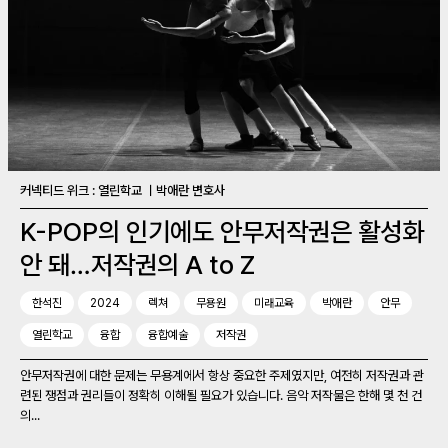
커넥티드 위크 : 열린학교 ㅣ박애란 변호사
K-POP의 인기에도 안무저작권은 활성화
안 돼…저작권의 A to Z
한석진
2024
렉쳐
무용원
미래교육
박애란
안무
열린학교
융합
융합예술
저작권
안무저작권에 대한 문제는 무용계에서 항상 중요한 주제였지만, 여전히 저작권과 관
련된 쟁점과 권리들이 정확히 이해될 필요가 있습니다. 음악 저작물은 한해 몇 천 건
의...