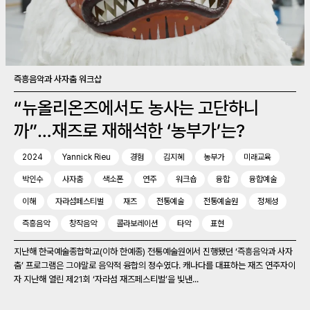
즉흥음악과 사자춤 워크샵
“뉴올리온즈에서도 농사는 고단하니
까”…재즈로 재해석한 ‘농부가’는?
2024
Yannick Rieu
경험
김지혜
농부가
미래교육
박인수
사자춤
색소폰
연주
워크숍
융합
융합예술
이해
자라섬페스티벌
재즈
전통예술
전통예술원
정체성
즉흥음악
창작음악
콜라보레이션
타악
표현
지난해 한국예술종합학교(이하 한예종) 전통예술원에서 진행됐던 ‘즉흥음악과 사자
춤’ 프로그램은 그야말로 음악적 융합의 정수였다. 캐나다를 대표하는 재즈 연주자이
자 지난해 열린 제21회 ‘자라섬 재즈페스티벌’을 빛낸...