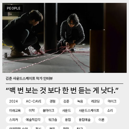
PEOPLE
김준 사운드스케이프 작가 인터뷰
“백 번 보는 것 보다 한 번 듣는 게 낫다.”
2024
AC-CAVE
경험
김준
녹음
레코딩
마이크
미래교육
미학
붐마이크
사운드
사운드스케이프
소리
스피커
예술적감각
워크숍
융합
융합예술
이론