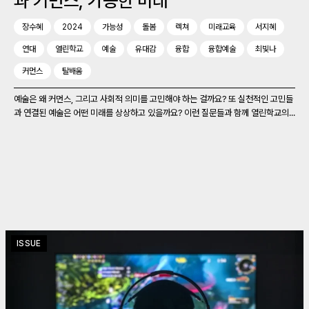
과 커먼스, 가능한 미래
장수혜
2024
가능성
돌봄
렉쳐
미래교육
서지혜
연대
열린학교
예술
유대감
융합
융합예술
최빛나
커먼스
탈배움
예술은 왜 커먼스, 그리고 사회적 의미를 고민해야 하는 걸까요? 또 실천적인 고민들
과 연결된 예술은 어떤 미래를 상상하고 있을까요? 이런 질문들과 함께 열린학교의...
ISSUE